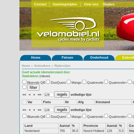
Contact
Openingstijden
Over ons
Dealers
Home
Fietsen
Onderhoud
Gebrui
Home
»
Gebruikers
»
Rijderslijst
Geef actuele kilometerstand door
Statistieken
(nieuw)
Bluevelo QB
DuoQuest
Mango
Quatrevelo
Quatrevelo+
<<
<
>
>>
volledige lijst
Var
Fiets
Nr
Afg
Kmstand
<<
<
>
>>
volledige lijst
Bluevelo QB
DuoQuest
Mango
Quatrevelo
Quatrevelo+
Land
Aantal
%
Provincie
Aantal
%
Ge
Nederland
765
36.0
Noord Holland
126
5.0
Ma