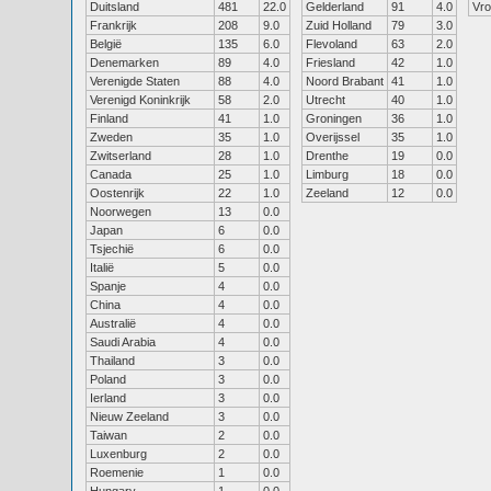
Duitsland
481
22.0
Gelderland
91
4.0
Vr
Frankrijk
208
9.0
Zuid Holland
79
3.0
België
135
6.0
Flevoland
63
2.0
Denemarken
89
4.0
Friesland
42
1.0
Verenigde Staten
88
4.0
Noord Brabant
41
1.0
Verenigd Koninkrijk
58
2.0
Utrecht
40
1.0
Finland
41
1.0
Groningen
36
1.0
Zweden
35
1.0
Overijssel
35
1.0
Zwitserland
28
1.0
Drenthe
19
0.0
Canada
25
1.0
Limburg
18
0.0
Oostenrijk
22
1.0
Zeeland
12
0.0
Noorwegen
13
0.0
Japan
6
0.0
Tsjechië
6
0.0
Italië
5
0.0
Spanje
4
0.0
China
4
0.0
Australië
4
0.0
Saudi Arabia
4
0.0
Thailand
3
0.0
Poland
3
0.0
Ierland
3
0.0
Nieuw Zeeland
3
0.0
Taiwan
2
0.0
Luxenburg
2
0.0
Roemenie
1
0.0