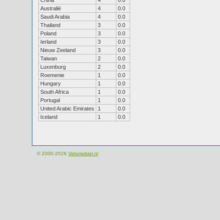
China
4
0.0
Australië
4
0.0
Saudi Arabia
4
0.0
Thailand
3
0.0
Poland
3
0.0
Ierland
3
0.0
Nieuw Zeeland
3
0.0
Taiwan
2
0.0
Luxenburg
2
0.0
Roemenie
1
0.0
Hungary
1
0.0
South Africa
1
0.0
Portugal
1
0.0
United Arabic Emirates
1
0.0
Iceland
1
0.0
© 2000-2026
Velomobiel.nl