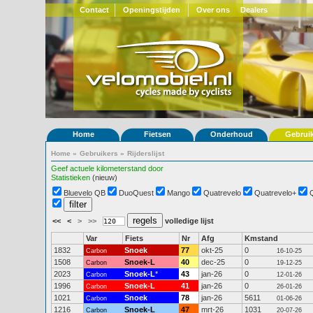
Contact
Openingstijden
Over ons
Dealers
Home
Fietsen
Onderhoud
Gebrui
Home
»
Gebruikers
»
Rijderslijst
Geef actuele kilometerstand door
Statistieken
(nieuw)
Bluevelo QB
DuoQuest
Mango
Quatrevelo
Quatrevelo+
<<
<
>
>>
volledige lijst
Var
Fiets
Nr
Afg
Kmstand
1832
Snoek
77
okt-25
0
Carbon
16-10-25
1508
Snoek-L
40
dec-25
0
Carbon
19-12-25
2023
Snoek-L
*
43
jan-26
0
Carbon
12-01-26
1996
Snoek-L
41
jan-26
0
Carbon
26-01-26
1021
Snoek
78
jan-26
5611
Carbon
01-06-26
1216
Snoek-L
47
mrt-26
1031
Carbon
20-07-26