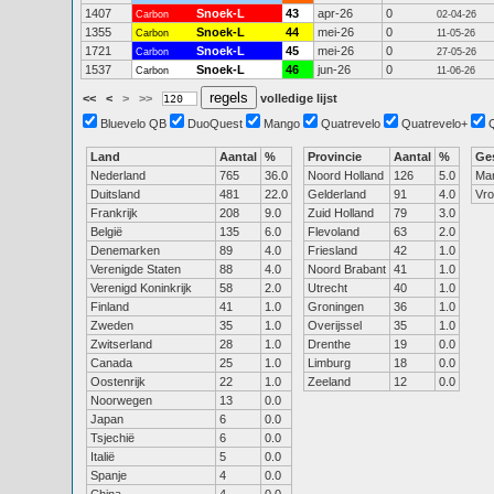
1407
Snoek-L
43
apr-26
0
Carbon
02-04-26
1355
Snoek-L
44
mei-26
0
Carbon
11-05-26
1721
Snoek-L
45
mei-26
0
Carbon
27-05-26
1537
Snoek-L
46
jun-26
0
Carbon
11-06-26
<<
<
>
>>
volledige lijst
Bluevelo QB
DuoQuest
Mango
Quatrevelo
Quatrevelo+
Land
Aantal
%
Provincie
Aantal
%
Ge
Nederland
765
36.0
Noord Holland
126
5.0
Ma
Duitsland
481
22.0
Gelderland
91
4.0
Vr
Frankrijk
208
9.0
Zuid Holland
79
3.0
België
135
6.0
Flevoland
63
2.0
Denemarken
89
4.0
Friesland
42
1.0
Verenigde Staten
88
4.0
Noord Brabant
41
1.0
Verenigd Koninkrijk
58
2.0
Utrecht
40
1.0
Finland
41
1.0
Groningen
36
1.0
Zweden
35
1.0
Overijssel
35
1.0
Zwitserland
28
1.0
Drenthe
19
0.0
Canada
25
1.0
Limburg
18
0.0
Oostenrijk
22
1.0
Zeeland
12
0.0
Noorwegen
13
0.0
Japan
6
0.0
Tsjechië
6
0.0
Italië
5
0.0
Spanje
4
0.0