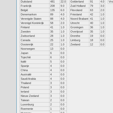
Duitsland
481
22.0
Gelderland
91
4.0
Vr
Frankrijk
208
9.0
Zuid Holland
79
3.0
België
135
6.0
Flevoland
63
2.0
Denemarken
89
4.0
Friesland
42
1.0
Verenigde Staten
88
4.0
Noord Brabant
41
1.0
Verenigd Koninkrijk
58
2.0
Utrecht
40
1.0
Finland
41
1.0
Groningen
36
1.0
Zweden
35
1.0
Overijssel
35
1.0
Zwitserland
28
1.0
Drenthe
19
0.0
Canada
25
1.0
Limburg
18
0.0
Oostenrijk
22
1.0
Zeeland
12
0.0
Noorwegen
13
0.0
Japan
6
0.0
Tsjechië
6
0.0
Italië
5
0.0
Spanje
4
0.0
China
4
0.0
Australië
4
0.0
Saudi Arabia
4
0.0
Thailand
3
0.0
Poland
3
0.0
Ierland
3
0.0
Nieuw Zeeland
3
0.0
Taiwan
2
0.0
Luxenburg
2
0.0
Roemenie
1
0.0