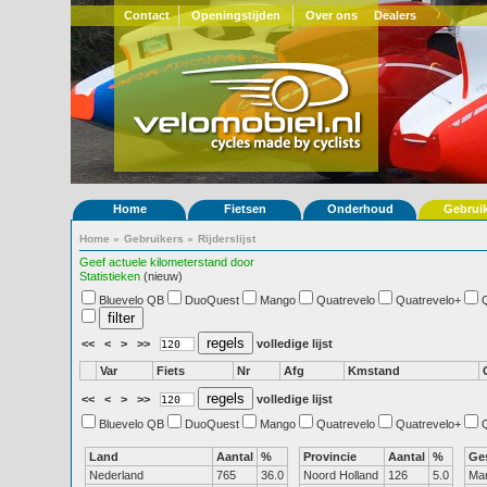
Contact
Openingstijden
Over ons
Dealers
Home
Fietsen
Onderhoud
Gebrui
Home
»
Gebruikers
»
Rijderslijst
Geef actuele kilometerstand door
Statistieken
(nieuw)
Bluevelo QB
DuoQuest
Mango
Quatrevelo
Quatrevelo+
<<
<
>
>>
volledige lijst
Var
Fiets
Nr
Afg
Kmstand
<<
<
>
>>
volledige lijst
Bluevelo QB
DuoQuest
Mango
Quatrevelo
Quatrevelo+
Land
Aantal
%
Provincie
Aantal
%
Ge
Nederland
765
36.0
Noord Holland
126
5.0
Ma