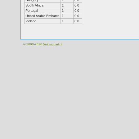
Hungary
1
0.0
South Africa
1
0.0
Portugal
1
0.0
United Arabic Emirates
1
0.0
Iceland
1
0.0
© 2000-2026
Velomobiel.nl