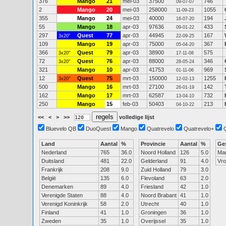
376
Mango
21
mei-03
37500
746
09-07-07
2
Mango
20
mei-03
258000
1055
11-09-23
355
Mango
24
mei-03
40000
194
16-07-20
55
Mango
18
apr-03
97636
433
09-01-22
297
Quest
77
apr-03
44945
167
3x20"
22-09-25
109
Mango
19
apr-03
75000
367
05-04-20
366
Quest
79
apr-03
38900
575
3x20"
17-11-08
72
Quest
76
apr-03
88000
346
3x20"
28-05-24
321
Mango
10
apr-03
41753
969
01-11-06
12
Quest
75
mrt-03
150000
1255
3x20"
12-02-13
500
Mango
16
mrt-03
27100
142
26-01-19
162
Mango
17
mrt-03
62587
732
13-04-10
250
Mango
15
feb-03
50403
213
04-10-22
<<
<
>
>>
volledige lijst
Bluevelo QB
DuoQuest
Mango
Quatrevelo
Quatrevelo+
Land
Aantal
%
Provincie
Aantal
%
Ge
Nederland
765
36.0
Noord Holland
126
5.0
Ma
Duitsland
481
22.0
Gelderland
91
4.0
Vr
Frankrijk
208
9.0
Zuid Holland
79
3.0
België
135
6.0
Flevoland
63
2.0
Denemarken
89
4.0
Friesland
42
1.0
Verenigde Staten
88
4.0
Noord Brabant
41
1.0
Verenigd Koninkrijk
58
2.0
Utrecht
40
1.0
Finland
41
1.0
Groningen
36
1.0
Zweden
35
1.0
Overijssel
35
1.0