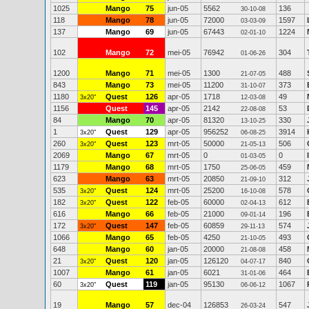
1025
Mango
75
jun-05
5562
136
30-10-08
118
Mango
78
jun-05
72000
1597
03-03-09
137
Mango
69
jun-05
67443
1224
02-01-10
102
Mango
72
mei-05
76942
304
01-06-26
1200
Mango
71
mei-05
1300
488
21-07-05
843
Mango
73
mei-05
11200
373
31-10-07
1180
Quest
126
apr-05
1718
49
3x20"
12-03-08
1156
Quest
145
apr-05
2142
53
22-08-08
84
Mango
70
apr-05
81320
330
13-10-25
1
Quest
129
apr-05
956252
3914
3x20"
06-08-25
260
Quest
123
mrt-05
50000
506
3x20"
21-05-13
2069
Mango
67
mrt-05
0
0
01-03-05
1179
Mango
68
mrt-05
1750
459
25-06-05
623
Mango
63
mrt-05
20850
312
21-09-10
535
Quest
124
mrt-05
25200
578
3x20"
16-10-08
182
Quest
122
feb-05
60000
612
3x20"
02-04-13
616
Mango
66
feb-05
21000
196
09-01-14
172
Quest
147
feb-05
60859
574
3x20"
29-11-13
1066
Mango
65
feb-05
4250
493
21-10-05
648
Mango
60
jan-05
20000
458
21-08-08
21
Quest
120
jan-05
126120
840
3x20"
04-07-17
1007
Mango
61
jan-05
6021
464
31-01-06
60
Quest
119
jan-05
95130
1067
3x20"
06-06-12
19
Mango
57
dec-04
126853
547
26-03-24