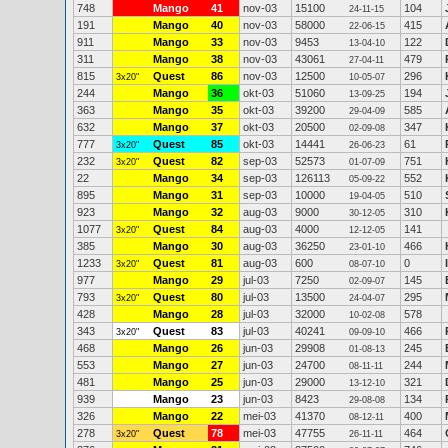
748
Mango
41
nov-03
15100
104
24-11-15
191
Mango
40
nov-03
58000
415
22-06-15
911
Mango
33
nov-03
9453
122
13-04-10
311
Mango
38
nov-03
43061
479
27-04-11
815
Quest
86
nov-03
12500
296
3x20"
10-05-07
244
Mango
36
okt-03
51060
194
13-09-25
363
Mango
35
okt-03
39200
585
29-04-09
632
Mango
37
okt-03
20500
347
02-09-08
777
Quest
85
okt-03
14441
61
3x20"
26-06-23
232
Quest
82
sep-03
52573
751
3x20"
01-07-09
22
Mango
34
sep-03
126113
552
05-09-22
895
Mango
31
sep-03
10000
510
19-04-05
923
Mango
32
aug-03
9000
310
30-12-05
1077
Quest
84
aug-03
4000
141
3x20"
12-12-05
385
Mango
30
aug-03
36250
466
23-01-10
1233
Quest
81
aug-03
600
0
3x20"
08-07-10
977
Mango
29
jul-03
7250
145
02-09-07
793
Quest
80
jul-03
13500
295
3x20"
24-04-07
428
Mango
28
jul-03
32000
578
10-02-08
343
Quest
83
jul-03
40241
466
3x20"
09-09-10
468
Mango
26
jun-03
29908
245
01-08-13
553
Mango
27
jun-03
24700
244
08-11-11
481
Mango
25
jun-03
29000
321
13-12-10
939
Mango
23
jun-03
8423
134
29-08-08
326
Mango
22
mei-03
41370
400
08-12-11
278
Quest
78
mei-03
47755
464
3x20"
26-11-11