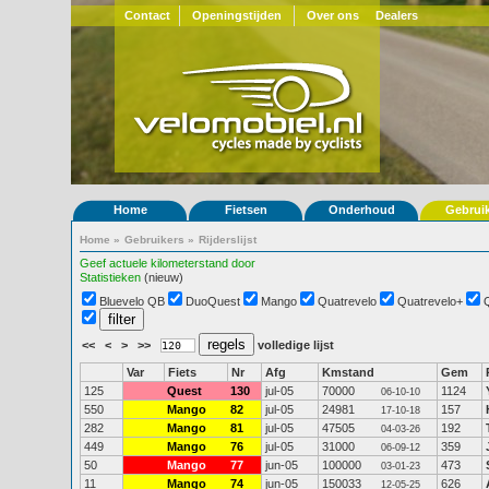
Contact
Openingstijden
Over ons
Dealers
Home
Fietsen
Onderhoud
Gebrui
Home
»
Gebruikers
»
Rijderslijst
Geef actuele kilometerstand door
Statistieken
(nieuw)
Bluevelo QB
DuoQuest
Mango
Quatrevelo
Quatrevelo+
<<
<
>
>>
volledige lijst
Var
Fiets
Nr
Afg
Kmstand
Gem
125
Quest
130
jul-05
70000
1124
06-10-10
550
Mango
82
jul-05
24981
157
17-10-18
282
Mango
81
jul-05
47505
192
04-03-26
449
Mango
76
jul-05
31000
359
06-09-12
50
Mango
77
jun-05
100000
473
03-01-23
11
Mango
74
jun-05
150033
626
12-05-25