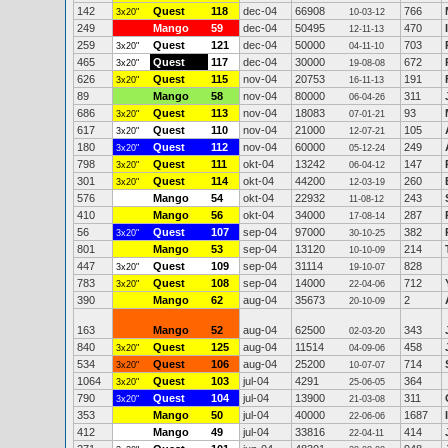
142
Quest
118
dec-04
66908
766
3x20"
10-03-12
249
Mango
59
dec-04
50495
470
12-11-13
259
Quest
121
dec-04
50000
703
3x20"
04-11-10
465
Quest
117
dec-04
30000
672
3x20"
19-08-08
626
Quest
115
nov-04
20753
191
3x20"
16-11-13
89
Mango
58
nov-04
80000
311
06-04-26
686
Quest
113
nov-04
18083
93
3x20"
07-01-21
617
Quest
110
nov-04
21000
105
3x20"
12-07-21
180
Quest
112
nov-04
60000
249
3x20"
05-12-24
798
Quest
111
okt-04
13242
147
3x20"
06-04-12
301
Quest
114
okt-04
44200
260
3x20"
12-03-19
576
Mango
54
okt-04
22932
243
11-08-12
410
Mango
56
okt-04
34000
287
17-08-14
56
Quest
107
sep-04
97000
382
3x20"
30-10-25
801
Mango
53
sep-04
13120
214
10-10-09
447
Quest
109
sep-04
31114
828
3x20"
19-10-07
783
Quest
108
sep-04
14000
712
3x20"
22-04-06
390
Mango
62
aug-04
35673
2
20-10-09
163
Mango
52
aug-04
62500
343
02-03-20
840
Quest
125
aug-04
11514
458
3x20"
04-09-06
534
Quest
106
aug-04
25200
714
3x20"
10-07-07
1064
Quest
103
jul-04
4291
364
3x20"
25-06-05
790
Quest
104
jul-04
13900
311
3x20"
21-03-08
353
Mango
50
jul-04
40000
1687
22-06-06
412
Mango
49
jul-04
33816
414
22-04-11