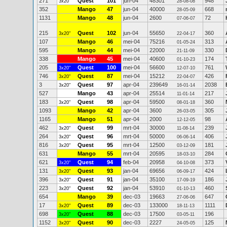
271
Quest
101
jun-04
48301
948
3x20"
28-08-08
352
Mango
47
jun-04
40000
668
28-05-09
1131
Mango
48
jun-04
2600
72
07-06-07
215
Quest
102
jun-04
55650
360
3x20"
22-04-17
107
Mango
46
mei-04
75216
313
01-05-24
595
Mango
44
mei-04
22000
330
21-11-09
338
Mango
45
mei-04
40600
174
01-10-23
205
Quest
100
mei-04
56600
761
3x20"
12-07-10
746
Quest
87
mei-04
15212
426
3x20"
22-04-07
3
Quest
97
apr-04
239649
2038
3x20"
16-01-14
527
Mango
43
apr-04
25514
217
11-01-14
183
Quest
98
apr-04
59500
360
3x20"
08-01-18
1093
Mango
42
apr-04
3600
305
26-03-05
1165
Mango
51
apr-04
2000
98
12-12-05
462
Quest
99
mrt-04
30000
239
3x20"
11-08-14
264
Quest
96
mrt-04
50000
406
3x20"
06-06-14
816
Quest
95
mrt-04
12500
181
3x20"
03-12-09
631
Mango
55
mrt-04
20595
284
18-03-10
621
Quest
94
feb-04
20958
373
3x20"
04-10-08
131
Quest
93
jan-04
69656
424
3x20"
06-09-17
396
Quest
91
jan-04
35100
186
3x20"
17-09-19
223
Quest
92
jan-04
53910
460
3x20"
01-10-13
654
Mango
39
dec-03
19663
647
27-06-06
17
Quest
89
dec-03
133000
1111
3x20"
18-11-13
698
Quest
88
dec-03
17500
196
3x20"
03-05-11
1152
Quest
90
dec-03
2227
125
3x20"
24-05-05