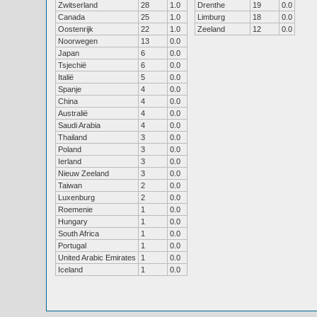
Zwitserland
28
1.0
Drenthe
19
0.0
Canada
25
1.0
Limburg
18
0.0
Oostenrijk
22
1.0
Zeeland
12
0.0
Noorwegen
13
0.0
Japan
6
0.0
Tsjechië
6
0.0
Italië
5
0.0
Spanje
4
0.0
China
4
0.0
Australië
4
0.0
Saudi Arabia
4
0.0
Thailand
3
0.0
Poland
3
0.0
Ierland
3
0.0
Nieuw Zeeland
3
0.0
Taiwan
2
0.0
Luxenburg
2
0.0
Roemenie
1
0.0
Hungary
1
0.0
South Africa
1
0.0
Portugal
1
0.0
United Arabic Emirates
1
0.0
Iceland
1
0.0