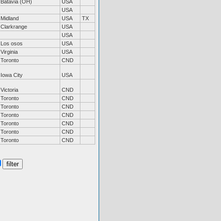
Batavia (OH)
USA
USA
Midland
USA
TX
Clarkrange
USA
USA
Los osos
USA
Virginia
USA
Toronto
CND
Iowa City
USA
Victoria
CND
Toronto
CND
Toronto
CND
Toronto
CND
Toronto
CND
Toronto
CND
Toronto
CND