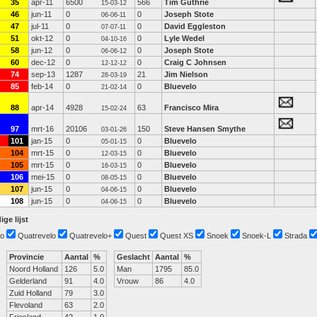
35
apr-11
6500
566
Tim Guthrie
15-03-12
46
jun-11
0
0
Joseph Stote
06-06-11
47
jul-11
0
0
David Eggleston
07-07-11
51
okt-12
0
0
Lyle Wedel
04-10-16
58
jun-12
0
0
Joseph Stote
06-06-12
60
dec-12
0
0
Craig C Johnsen
12-12-12
74
sep-13
1287
21
Jim Nielson
28-03-19
85
feb-14
0
0
Bluevelo
21-02-14
88
apr-14
4928
63
Francisco Mira
15-02-24
97
mrt-16
20106
150
Steve Hansen Smythe
03-01-26
101
jan-15
0
0
Bluevelo
05-01-15
104
mrt-15
0
0
Bluevelo
12-03-15
105
mrt-15
0
0
Bluevelo
16-03-15
106
mei-15
0
0
Bluevelo
08-05-15
107
jun-15
0
0
Bluevelo
04-06-15
108
jun-15
0
0
Bluevelo
04-06-15
ige lijst
o
Quatrevelo
Quatrevelo+
Quest
Quest XS
Snoek
Snoek-L
Strada
Provincie
Aantal
%
Geslacht
Aantal
%
Noord Holland
126
5.0
Man
1795
85.0
Gelderland
91
4.0
Vrouw
86
4.0
Zuid Holland
79
3.0
Flevoland
63
2.0