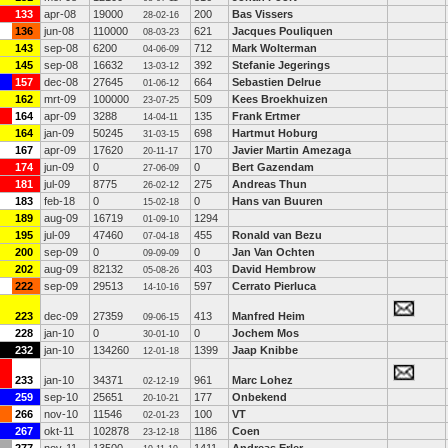
133
apr-08
19000
200
Bas Vissers
28-02-16
136
jun-08
110000
621
Jacques Pouliquen
08-03-23
143
sep-08
6200
712
Mark Wolterman
04-06-09
145
sep-08
16632
392
Stefanie Jegerings
13-03-12
157
dec-08
27645
664
Sebastien Delrue
01-06-12
162
mrt-09
100000
509
Kees Broekhuizen
23-07-25
164
apr-09
3288
135
Frank Ertmer
14-04-11
164
jan-09
50245
698
Hartmut Hoburg
31-03-15
167
apr-09
17620
170
Javier Martin Amezaga
20-11-17
174
jun-09
0
0
Bert Gazendam
27-06-09
181
jul-09
8775
275
Andreas Thun
26-02-12
183
feb-18
0
0
Hans van Buuren
15-02-18
189
aug-09
16719
1294
01-09-10
195
jul-09
47460
455
Ronald van Bezu
07-04-18
200
sep-09
0
0
Jan Van Ochten
09-09-09
202
aug-09
82132
403
David Hembrow
05-08-26
222
sep-09
29513
597
Cerrato Pierluca
14-10-16
223
dec-09
27359
413
Manfred Heim
09-06-15
228
jan-10
0
0
Jochem Mos
30-01-10
232
jan-10
134260
1399
Jaap Knibbe
12-01-18
233
jan-10
34371
961
Marc Lohez
02-12-19
259
sep-10
25651
177
Onbekend
20-10-21
266
nov-10
11546
100
VT
02-01-23
267
okt-11
102878
1186
Coen
23-12-18