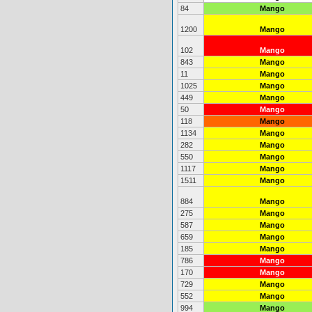
84
Mango
1200
Mango
102
Mango
843
Mango
11
Mango
1025
Mango
449
Mango
50
Mango
118
Mango
1134
Mango
282
Mango
550
Mango
1117
Mango
1511
Mango
884
Mango
275
Mango
587
Mango
659
Mango
185
Mango
786
Mango
170
Mango
729
Mango
552
Mango
994
Mango