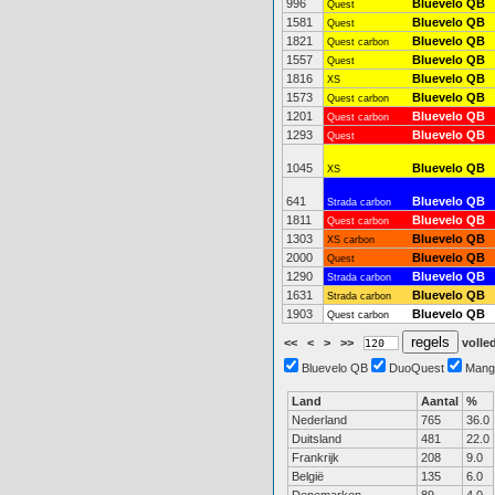
996
Bluevelo QB
Quest
1581
Bluevelo QB
Quest
1821
Bluevelo QB
Quest carbon
1557
Bluevelo QB
Quest
1816
Bluevelo QB
XS
1573
Bluevelo QB
Quest carbon
1201
Bluevelo QB
Quest carbon
1293
Bluevelo QB
Quest
1045
Bluevelo QB
XS
641
Bluevelo QB
Strada carbon
1811
Bluevelo QB
Quest carbon
1303
Bluevelo QB
XS carbon
2000
Bluevelo QB
Quest
1290
Bluevelo QB
Strada carbon
1631
Bluevelo QB
Strada carbon
1903
Bluevelo QB
Quest carbon
<<
<
>
>>
volled
Bluevelo QB
DuoQuest
Mang
Land
Aantal
%
Nederland
765
36.0
Duitsland
481
22.0
Frankrijk
208
9.0
België
135
6.0