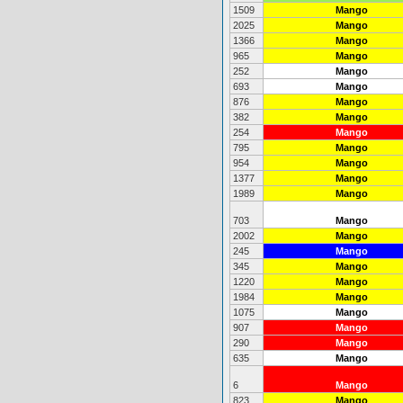
1509
Mango
2025
Mango
1366
Mango
965
Mango
252
Mango
693
Mango
876
Mango
382
Mango
254
Mango
795
Mango
954
Mango
1377
Mango
1989
Mango
703
Mango
2002
Mango
245
Mango
345
Mango
1220
Mango
1984
Mango
1075
Mango
907
Mango
290
Mango
635
Mango
6
Mango
823
Mango