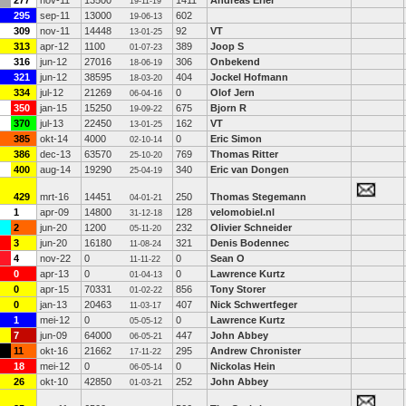
277
nov-11
13500
1411
Andreas Erler
19-11-19
295
sep-11
13000
602
19-06-13
309
nov-11
14448
92
VT
13-01-25
313
apr-12
1100
389
Joop S
01-07-23
316
jun-12
27016
306
Onbekend
18-06-19
321
jun-12
38595
404
Jockel Hofmann
18-03-20
334
jul-12
21269
0
Olof Jern
06-04-16
350
jan-15
15250
675
Bjorn R
19-09-22
370
jul-13
22450
162
VT
13-01-25
385
okt-14
4000
0
Eric Simon
02-10-14
386
dec-13
63570
769
Thomas Ritter
25-10-20
400
aug-14
19290
340
Eric van Dongen
25-04-19
429
mrt-16
14451
250
Thomas Stegemann
04-01-21
1
apr-09
14800
128
velomobiel.nl
31-12-18
2
jun-20
1200
232
Olivier Schneider
05-11-20
3
jun-20
16180
321
Denis Bodennec
11-08-24
4
nov-22
0
0
Sean O
11-11-22
0
apr-13
0
0
Lawrence Kurtz
01-04-13
0
apr-15
70331
856
Tony Storer
01-02-22
0
jan-13
20463
407
Nick Schwertfeger
11-03-17
1
mei-12
0
0
Lawrence Kurtz
05-05-12
7
jun-09
64000
447
John Abbey
06-05-21
11
okt-16
21662
295
Andrew Chronister
17-11-22
18
mei-12
0
0
Nickolas Hein
06-05-14
26
okt-10
42850
252
John Abbey
01-03-21