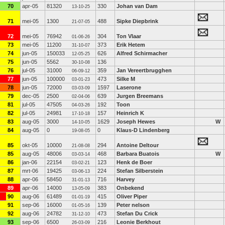
70
apr-05
81320
330
Johan van Dam
13-10-25
71
mei-05
1300
488
Sipke Diepbrink
21-07-05
72
mei-05
76942
304
Ton Vlaar
01-06-26
73
mei-05
11200
373
Erik Hetem
31-10-07
74
jun-05
150033
626
Alfred Schirmacher
12-05-25
75
jun-05
5562
136
30-10-08
76
jul-05
31000
359
Jan Vereertbrugghen
06-09-12
77
jun-05
100000
473
Silke M
03-01-23
78
jun-05
72000
1597
Laserone
03-03-09
79
dec-05
2500
639
Jurgen Breemans
02-04-06
81
jul-05
47505
192
Toon
04-03-26
82
jul-05
24981
157
Heinrich K
17-10-18
83
aug-05
3000
1629
Joseph Hewes
W
14-10-05
84
aug-05
0
0
Klaus-D Lindenberg
19-08-05
85
okt-05
10000
294
Antoine Deltour
21-08-08
85
aug-05
48006
468
Barbara Buatois
W
03-03-14
86
jan-06
22154
123
Henk de Boer
03-02-21
87
mrt-06
19425
224
Stefan Silberstein
03-06-13
88
apr-06
58450
716
Harvey
31-01-13
89
apr-06
14000
383
Onbekend
13-05-09
90
aug-06
61489
415
Oliver Piper
01-01-19
91
sep-06
16000
139
Peter nelson
01-05-16
92
aug-06
24782
473
Stefan Du Crick
31-12-10
93
sep-06
6500
216
Leonie Berkhout
26-03-09