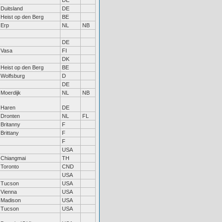
DE
Duitsland
DE
Heist op den Berg
BE
Erp
NL
NB
DE
Vasa
FI
DK
Heist op den Berg
BE
Wolfsburg
D
DE
Moerdijk
NL
NB
Haren
DE
Dronten
NL
FL
Britanny
F
Brittany
F
F
USA
Chiangmai
TH
Toronto
CND
USA
Tucson
USA
Vienna
USA
Madison
USA
Tucson
USA