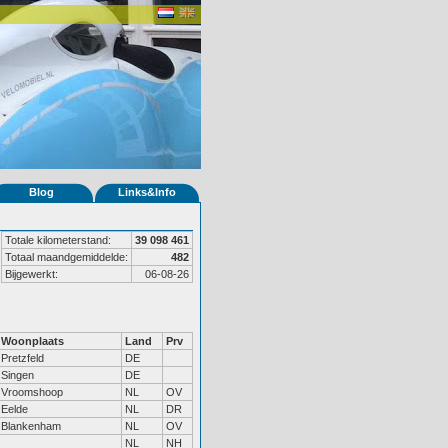
Blog
Links&Info
Totale kilometerstand:
39 098 461
Totaal maandgemiddelde:
482
Bijgewerkt:
06-08-26
Woonplaats
Land
Prv
Pretzfeld
DE
Singen
DE
Vroomshoop
NL
OV
Eelde
NL
DR
Blankenham
NL
OV
NL
NH