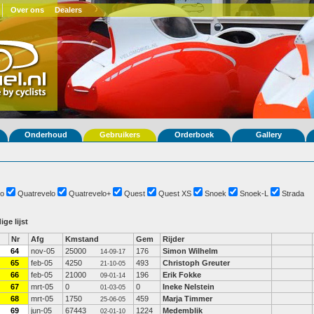
Over ons
Dealers
Onderhoud
Gebruikers
Orderboek
Gallery
o
Quatrevelo
Quatrevelo+
Quest
Quest XS
Snoek
Snoek-L
Strada
ige lijst
Nr
Afg
Kmstand
Gem
Rijder
64
nov-05
25000
176
Simon Wilhelm
14-09-17
65
feb-05
4250
493
Christoph Greuter
21-10-05
66
feb-05
21000
196
Erik Fokke
09-01-14
67
mrt-05
0
0
Ineke Nelstein
01-03-05
68
mrt-05
1750
459
Marja Timmer
25-06-05
69
jun-05
67443
1224
Medemblik
02-01-10