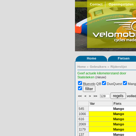
Contact
Openingstijden
Home
Fietsen
Home
»
Gebruikers
»
Rijderslijst
Geef actuele kilometerstand door
Statistieken
(nieuw)
Bluevelo QB
DuoQuest
Mang
<<
<
>
>>
volled
Var
Fiets
545
Mango
1066
Mango
616
Mango
2069
Mango
1179
Mango
137
Mango