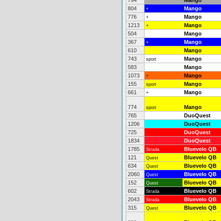
794
Mango
804
Mango
+
776
Mango
+
1213
Mango
+
504
Mango
367
Mango
+
610
Mango
743
Mango
sport
583
Mango
1073
Mango
+
155
Mango
sport
661
Mango
+
774
Mango
sport
765
DuoQuest
1206
DuoQuest
725
DuoQuest
1834
DuoQuest
1785
Bluevelo QB
Strada
121
Bluevelo QB
Quest
634
Bluevelo QB
Quest
2060
Bluevelo QB
Quest
152
Bluevelo QB
Quest
602
Bluevelo QB
Strada
2043
Bluevelo QB
Strada
315
Bluevelo QB
Quest