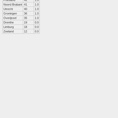
Friesland
42
1.0
Noord Brabant
41
1.0
Utrecht
40
1.0
Groningen
36
1.0
Overijssel
35
1.0
Drenthe
19
0.0
Limburg
18
0.0
Zeeland
12
0.0