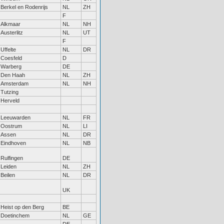
Berkel en Rodenrijs
NL
ZH
F
Alkmaar
NL
NH
Austerlitz
NL
UT
F
Uffelte
NL
DR
Coesfeld
D
Warberg
DE
Den Haah
NL
ZH
Amsterdam
NL
NH
Tutzing
Herveld
Leeuwarden
NL
FR
Oostrum
NL
LI
Assen
NL
DR
Eindhoven
NL
NB
Rulfingen
DE
Leiden
NL
ZH
Beilen
NL
DR
UK
Heist op den Berg
BE
Doetinchem
NL
GE