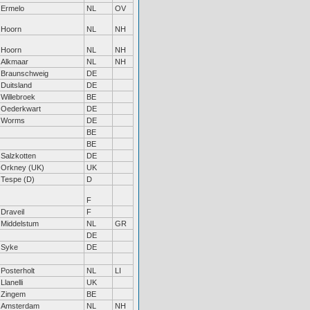
Ermelo
NL
OV
Hoorn
NL
NH
Hoorn
NL
NH
Alkmaar
NL
NH
Braunschweig
DE
Duitsland
DE
Willebroek
BE
Oederkwart
DE
Worms
DE
BE
BE
Salzkotten
DE
Orkney (UK)
UK
Tespe (D)
D
F
Draveil
F
Middelstum
NL
GR
DE
Syke
DE
Posterholt
NL
LI
Llanelli
UK
Zingem
BE
Amsterdam
NL
NH