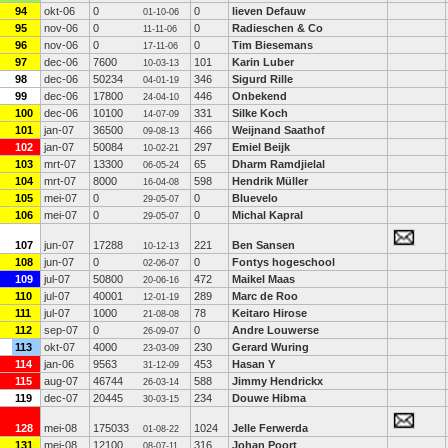
94
okt-06
0
0
lieven Defauw
01-10-06
95
nov-06
0
0
Radieschen & Co
11-11-06
96
nov-06
0
0
Tim Biesemans
17-11-06
97
dec-06
7600
101
Karin Luber
10-03-13
98
dec-06
50234
346
Sigurd Rille
04-01-19
99
dec-06
17800
446
Onbekend
24-04-10
100
dec-06
10100
331
Silke Koch
14-07-09
101
jan-07
36500
466
Weijnand Saathof
09-08-13
102
jan-07
50084
297
Emiel Beijk
10-02-21
103
mrt-07
13300
65
Dharm Ramdjielal
06-05-24
104
mrt-07
8000
598
Hendrik Müller
16-04-08
105
mei-07
0
0
Bluevelo
29-05-07
106
mei-07
0
0
Michal Kapral
29-05-07
107
jun-07
17288
221
Ben Sansen
10-12-13
108
jun-07
0
0
Fontys hogeschool
02-06-07
109
jul-07
50800
472
Maikel Maas
20-06-16
110
jul-07
40001
289
Marc de Roo
12-01-19
111
jul-07
1000
78
Keitaro Hirose
21-08-08
112
sep-07
0
0
Andre Louwerse
26-09-07
113
okt-07
4000
230
Gerard Wuring
23-03-09
114
jan-06
9563
453
Hasan Y
31-12-09
115
aug-07
46744
588
Jimmy Hendrickx
26-03-14
119
dec-07
20445
234
Douwe Hibma
30-03-15
128
mei-08
175033
1024
Jelle Ferwerda
01-08-22
131
mei-08
12100
316
Johan Poort
08-07-11