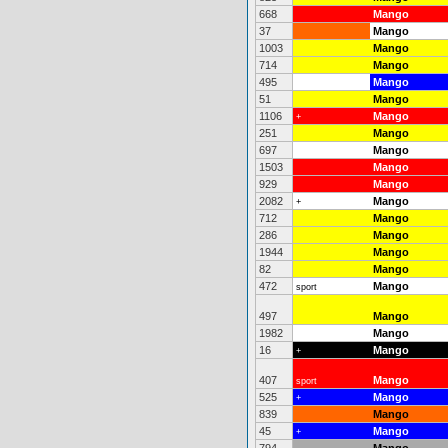
668
Mango
37
Mango
1003
Mango
714
Mango
495
Mango
51
Mango
1106
Mango
+
251
Mango
697
Mango
1503
Mango
929
Mango
2082
Mango
+
712
Mango
286
Mango
1944
Mango
82
Mango
472
Mango
sport
497
Mango
1982
Mango
16
Mango
+
407
Mango
sport
525
Mango
+
839
Mango
45
Mango
+