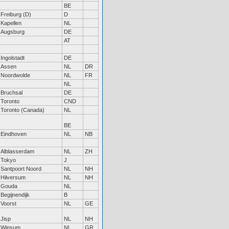
BE
Freiburg (D)
D
Kapellen
NL
Augsburg
DE
AT
Ingolstadt
DE
Assen
NL
DR
Noordwolde
NL
FR
NL
Bruchsal
DE
Toronto
CND
Toronto (Canada)
NL
BE
Eindhoven
NL
NB
Alblasserdam
NL
ZH
Tokyo
J
Santpoort Noord
NL
NH
Hilversum
NL
NH
Gouda
NL
Begijnendijk
B
Voorst
NL
GE
Jisp
NL
NH
Winsum
NL
GR