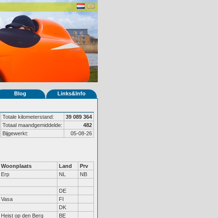
Blog
Links&Info
Totale kilometerstand:
39 089 364
Totaal maandgemiddelde:
482
Bijgewerkt:
05-08-26
Woonplaats
Land
Prv
Erp
NL
NB
DE
Vasa
FI
DK
Heist op den Berg
BE