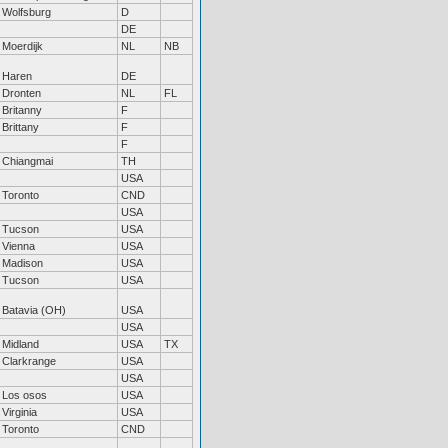
Wolfsburg
D
DE
Moerdijk
NL
NB
Haren
DE
Dronten
NL
FL
Britanny
F
Brittany
F
F
Chiangmai
TH
USA
Toronto
CND
USA
Tucson
USA
Vienna
USA
Madison
USA
Tucson
USA
Batavia (OH)
USA
USA
Midland
USA
TX
Clarkrange
USA
USA
Los osos
USA
Virginia
USA
Toronto
CND