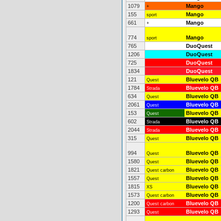
1079
Mango
+
155
Mango
sport
661
Mango
+
774
Mango
sport
765
DuoQuest
1206
DuoQuest
725
DuoQuest
1834
DuoQuest
121
Bluevelo QB
Quest
1784
Bluevelo QB
Strada
634
Bluevelo QB
Quest
2061
Bluevelo QB
Quest
153
Bluevelo QB
Quest
602
Bluevelo QB
Strada
2044
Bluevelo QB
Strada
315
Bluevelo QB
Quest
994
Bluevelo QB
Quest
1580
Bluevelo QB
Quest
1821
Bluevelo QB
Quest carbon
1557
Bluevelo QB
Quest
1815
Bluevelo QB
XS
1573
Bluevelo QB
Quest carbon
1200
Bluevelo QB
Quest carbon
1293
Bluevelo QB
Quest