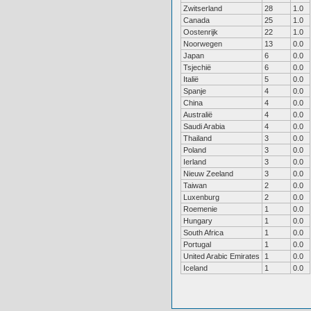
Zwitserland
28
1.0
Canada
25
1.0
Oostenrijk
22
1.0
Noorwegen
13
0.0
Japan
6
0.0
Tsjechië
6
0.0
Italië
5
0.0
Spanje
4
0.0
China
4
0.0
Australië
4
0.0
Saudi Arabia
4
0.0
Thailand
3
0.0
Poland
3
0.0
Ierland
3
0.0
Nieuw Zeeland
3
0.0
Taiwan
2
0.0
Luxenburg
2
0.0
Roemenie
1
0.0
Hungary
1
0.0
South Africa
1
0.0
Portugal
1
0.0
United Arabic Emirates
1
0.0
Iceland
1
0.0