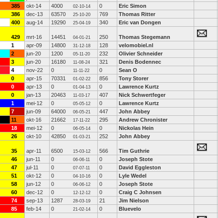
385
okt-14
4000
0
Eric Simon
02-10-14
386
dec-13
63570
769
Thomas Ritter
25-10-20
400
aug-14
19290
340
Eric van Dongen
25-04-19
429
mrt-16
14451
250
Thomas Stegemann
04-01-21
1
apr-09
14800
128
velomobiel.nl
31-12-18
2
jun-20
1200
232
Olivier Schneider
05-11-20
3
jun-20
16180
321
Denis Bodennec
11-08-24
4
nov-22
0
0
Sean O
11-11-22
0
apr-15
70331
856
Tony Storer
01-02-22
0
apr-13
0
0
Lawrence Kurtz
01-04-13
0
jan-13
20463
407
Nick Schwertfeger
11-03-17
1
mei-12
0
0
Lawrence Kurtz
05-05-12
7
jun-09
64000
447
John Abbey
06-05-21
11
okt-16
21662
295
Andrew Chronister
17-11-22
18
mei-12
0
0
Nickolas Hein
06-05-14
26
okt-10
42850
252
John Abbey
01-03-21
35
apr-11
6500
566
Tim Guthrie
15-03-12
46
jun-11
0
0
Joseph Stote
06-06-11
47
jul-11
0
0
David Eggleston
07-07-11
51
okt-12
0
0
Lyle Wedel
04-10-16
58
jun-12
0
0
Joseph Stote
06-06-12
60
dec-12
0
0
Craig C Johnsen
12-12-12
74
sep-13
1287
21
Jim Nielson
28-03-19
85
feb-14
0
0
Bluevelo
21-02-14