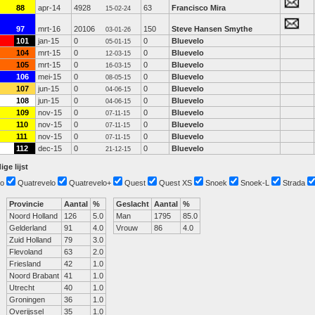
88
apr-14
4928
63
Francisco Mira
15-02-24
97
mrt-16
20106
150
Steve Hansen Smythe
03-01-26
101
jan-15
0
0
Bluevelo
05-01-15
104
mrt-15
0
0
Bluevelo
12-03-15
105
mrt-15
0
0
Bluevelo
16-03-15
106
mei-15
0
0
Bluevelo
08-05-15
107
jun-15
0
0
Bluevelo
04-06-15
108
jun-15
0
0
Bluevelo
04-06-15
109
nov-15
0
0
Bluevelo
07-11-15
110
nov-15
0
0
Bluevelo
07-11-15
111
nov-15
0
0
Bluevelo
07-11-15
112
dec-15
0
0
Bluevelo
21-12-15
ige lijst
o
Quatrevelo
Quatrevelo+
Quest
Quest XS
Snoek
Snoek-L
Strada
Provincie
Aantal
%
Geslacht
Aantal
%
Noord Holland
126
5.0
Man
1795
85.0
Gelderland
91
4.0
Vrouw
86
4.0
Zuid Holland
79
3.0
Flevoland
63
2.0
Friesland
42
1.0
Noord Brabant
41
1.0
Utrecht
40
1.0
Groningen
36
1.0
Overijssel
35
1.0