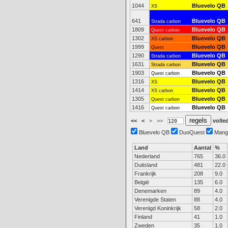
1044
Bluevelo QB
XS
641
Bluevelo QB
Strada carbon
1809
Bluevelo QB
Quest carbon
1302
Bluevelo QB
XS carbon
1999
Bluevelo QB
Quest
1290
Bluevelo QB
Strada carbon
1631
Bluevelo QB
Strada carbon
1903
Bluevelo QB
Quest carbon
1316
Bluevelo QB
XS
1414
Bluevelo QB
XS carbon
1305
Bluevelo QB
Quest carbon
1416
Bluevelo QB
Quest carbon
<<
<
>
>>
volled
Bluevelo QB
DuoQuest
Mang
Land
Aantal
%
Nederland
765
36.0
Duitsland
481
22.0
Frankrijk
208
9.0
België
135
6.0
Denemarken
89
4.0
Verenigde Staten
88
4.0
Verenigd Koninkrijk
58
2.0
Finland
41
1.0
Zweden
35
1.0