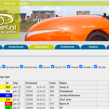
Over ons
Dealers
Onderhoud
Gebruikers
Orderboek
Gallery
o
Quatrevelo
Quatrevelo+
Quest
Quest XS
Snoek
Snoek-L
Strada
ige lijst
Nr
Afg
Kmstand
Gem
Rijder
313
apr-12
1100
389
Joop S
01-07-23
316
jun-12
27016
306
Onbekend
18-06-19
321
jun-12
38595
404
Jockel Hofmann
18-03-20
334
jul-12
21269
0
Olof Jern
06-04-16
350
jan-15
15250
675
Bjorn R
19-09-22
370
jul-13
22450
162
VT
13-01-25