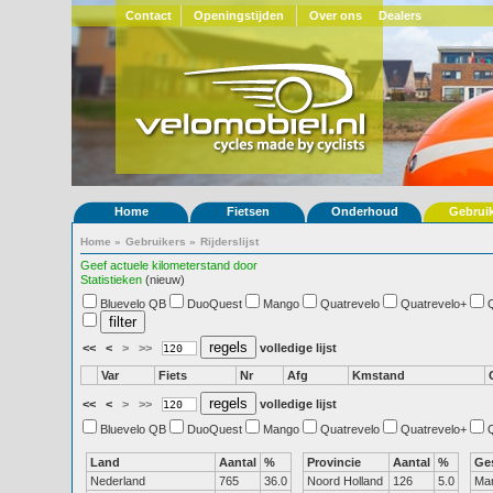
Contact
Openingstijden
Over ons
Dealers
Home
Fietsen
Onderhoud
Gebrui
Home
»
Gebruikers
»
Rijderslijst
Geef actuele kilometerstand door
Statistieken
(nieuw)
Bluevelo QB
DuoQuest
Mango
Quatrevelo
Quatrevelo+
<<
<
>
>>
volledige lijst
Var
Fiets
Nr
Afg
Kmstand
<<
<
>
>>
volledige lijst
Bluevelo QB
DuoQuest
Mango
Quatrevelo
Quatrevelo+
Land
Aantal
%
Provincie
Aantal
%
Ge
Nederland
765
36.0
Noord Holland
126
5.0
Ma