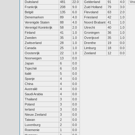
Duitsland
481
22.0
Gelderland
91
4.0
Vr
Frankrijk
208
9.0
Zuid Holland
79
3.0
België
135
6.0
Flevoland
63
2.0
Denemarken
89
4.0
Friesland
42
1.0
Verenigde Staten
88
4.0
Noord Brabant
41
1.0
Verenigd Koninkrijk
58
2.0
Utrecht
40
1.0
Finland
41
1.0
Groningen
36
1.0
Zweden
35
1.0
Overijssel
35
1.0
Zwitserland
28
1.0
Drenthe
19
0.0
Canada
25
1.0
Limburg
18
0.0
Oostenrijk
22
1.0
Zeeland
12
0.0
Noorwegen
13
0.0
Japan
6
0.0
Tsjechië
6
0.0
Italië
5
0.0
Spanje
4
0.0
China
4
0.0
Australië
4
0.0
Saudi Arabia
4
0.0
Thailand
3
0.0
Poland
3
0.0
Ierland
3
0.0
Nieuw Zeeland
3
0.0
Taiwan
2
0.0
Luxenburg
2
0.0
Roemenie
1
0.0