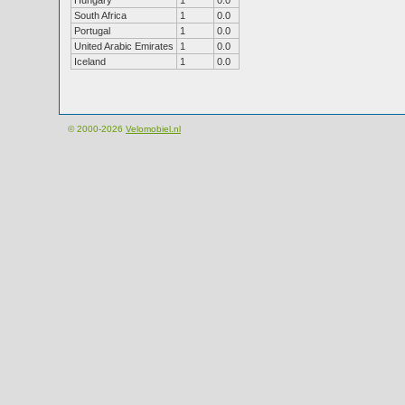
Hungary
1
0.0
South Africa
1
0.0
Portugal
1
0.0
United Arabic Emirates
1
0.0
Iceland
1
0.0
© 2000-2026
Velomobiel.nl