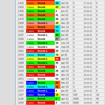
1416
Snoek
39
okt-22
0
0
Carbon
27-10-22
1424
Snoek
43
dec-22
0
0
Carbon
05-12-22
1435
Snoek
2
jun-21
0
0
Carbon
25-06-21
1462
Snoek
41
okt-22
0
0
Carbon
27-10-22
1470
Snoek
48
jan-23
0
0
Carbon
26-01-23
1508
Snoek-L
40
dec-25
0
0
Carbon
19-12-25
1531
Snoek
13
dec-21
0
0
Carbon
30-12-21
1536
Snoek
73
mrt-25
0
0
Carbon
25-03-25
1537
Snoek-L
46
jun-26
0
0
Carbon
11-06-26
1546
Snoek
27
jun-22
0
0
Carbon
18-06-22
1549
Snoek-L
18
nov-24
0
0
Carbon
15-11-24
1553
Snoek-L
14
sep-24
0
0
Carbon
21-09-24
1561
Snoek-L
29
mrt-25
0
0
Carbon
07-03-25
1576
Snoek
76
jul-25
0
0
Carbon
16-06-25
1583
Snoek-L
28
mrt-25
0
0
Carbon
19-03-25
1588
Snoek-L
30
apr-25
0
0
Carbon
02-04-25
1592
Snoek
6
sep-21
0
0
Carbon
11-09-21
1618
Snoek
26
apr-22
0
0
Carbon
05-04-22
1651
Snoek
14
dec-21
0
0
Carbon
20-12-21
1671
Snoek
54
apr-23
0
0
Carbon
14-04-23
1681
Snoek
44
feb-23
0
0
Carbon
15-02-23
1688
Snoek-L
32
apr-25
0
0
Carbon
09-04-25
1272
Snoek-L
4
jan-24
10
6
Carbon
12-03-24
1257
Snoek
18
feb-22
169
18
Carbon
28-11-22
1139
Snoek
1
apr-21
2500
66
Carbon
25-05-24
1044
Snoek
3
mei-21
5000
97
Carbon
15-09-25