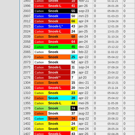
1993
Snoek
10
nov-21
0
0
Carbon
01-11-21
1996
Snoek-L
41
jan-26
0
0
Carbon
26-01-26
2003
Snoek
55
sep-23
0
0
Carbon
05-09-23
2007
Snoek
50
mrt-23
0
0
Carbon
01-03-23
2012
Snoek
66
apr-24
0
0
Carbon
13-04-24
2023
Snoek-L
*
43
jan-26
0
0
Carbon
12-01-26
2024
Snoek-L
24
jan-25
0
0
Carbon
13-01-25
2039
Snoek
68
okt-24
0
0
Carbon
31-10-24
2058
Snoek
64
jan-24
0
0
Carbon
19-01-24
2062
Snoek
45
dec-22
0
0
Carbon
15-12-22
2065
Snoek
16
feb-22
0
0
Carbon
11-02-22
2070
Snoek
25
apr-22
0
0
Carbon
05-04-22
2073
Snoek
52
apr-23
0
0
Carbon
14-04-23
2075
Snoek-L
11
sep-24
0
0
Carbon
07-09-24
2077
Snoek
29
apr-22
0
0
Carbon
25-04-22
1276
Snoek
**
7
jul-20
0
0
Carbon
20-07-20
1304
Snoek
15
dec-21
0
0
Carbon
30-12-21
1305
Snoek-L
20
nov-24
0
0
Carbon
15-11-24
1310
Snoek
23
apr-22
0
0
Carbon
05-04-22
1352
Snoek
28
apr-22
0
0
Carbon
25-04-22
1355
Snoek-L
44
mei-26
0
0
Carbon
11-05-26
1378
Snoek
74
mei-25
0
0
Carbon
22-05-25
1389
Snoek
37
aug-22
0
0
Carbon
20-08-22
1401
Snoek
34
aug-22
0
0
Carbon
20-08-22
1402
Snoek
24
apr-22
0
0
Carbon
05-04-22
1406
Snoek
67
mei-24
0
0
Carbon
28-05-24
1407
Snoek-L
43
apr-26
0
0
Carbon
02-04-26