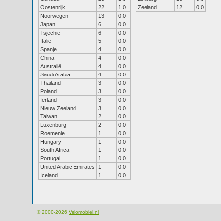
Oostenrijk
22
1.0
Zeeland
12
0.0
Noorwegen
13
0.0
Japan
6
0.0
Tsjechië
6
0.0
Italië
5
0.0
Spanje
4
0.0
China
4
0.0
Australië
4
0.0
Saudi Arabia
4
0.0
Thailand
3
0.0
Poland
3
0.0
Ierland
3
0.0
Nieuw Zeeland
3
0.0
Taiwan
2
0.0
Luxenburg
2
0.0
Roemenie
1
0.0
Hungary
1
0.0
South Africa
1
0.0
Portugal
1
0.0
United Arabic Emirates
1
0.0
Iceland
1
0.0
© 2000-2026
Velomobiel.nl