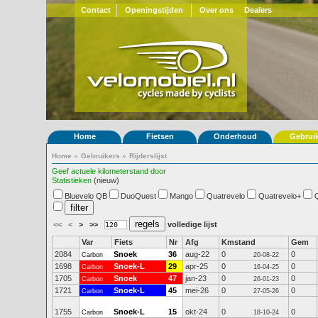
Contact
Openingstijden
Over ons
Dealers
Home
Fietsen
Onderhoud
Gebrui
Home
»
Gebruikers
»
Rijderslijst
Geef actuele kilometerstand door
Statistieken
(nieuw)
Bluevelo QB
DuoQuest
Mango
Quatrevelo
Quatrevelo+
<<
<
>
>>
volledige lijst
Var
Fiets
Nr
Afg
Kmstand
Gem
2084
Snoek
36
aug-22
0
0
Carbon
20-08-22
1698
Snoek-L
29
apr-25
0
0
Carbon
16-04-25
1705
Snoek
47
jan-23
0
0
Carbon
26-01-23
1721
Snoek-L
45
mei-26
0
0
Carbon
27-05-26
1755
Snoek-L
15
okt-24
0
0
Carbon
18-10-24