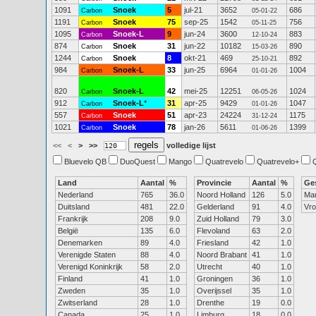
1091
Snoek
5
jul-21
3652
686
Carbon
05-01-22
1191
Snoek
75
sep-25
1542
756
Carbon
05-11-25
1095
Snoek-L
9
jun-24
3600
883
Carbon
12-10-24
874
Snoek
31
jun-22
10182
890
Carbon
15-03-26
1244
Snoek
8
okt-21
469
892
Carbon
25-10-21
984
Snoek-L
33
jun-25
6964
1004
Carbon
01-01-26
820
Snoek-L
42
mei-25
12251
1024
Carbon
06-05-26
912
Snoek-L
*
31
apr-25
9429
1047
Carbon
01-01-26
557
Snoek
51
apr-23
24224
1175
Carbon
31-12-24
1021
Snoek
78
jan-26
5611
1399
Carbon
01-06-26
<<
<
>
>>
volledige lijst
Bluevelo QB
DuoQuest
Mango
Quatrevelo
Quatrevelo+
Land
Aantal
%
Provincie
Aantal
%
Ge
Nederland
765
36.0
Noord Holland
126
5.0
Ma
Duitsland
481
22.0
Gelderland
91
4.0
Vr
Frankrijk
208
9.0
Zuid Holland
79
3.0
België
135
6.0
Flevoland
63
2.0
Denemarken
89
4.0
Friesland
42
1.0
Verenigde Staten
88
4.0
Noord Brabant
41
1.0
Verenigd Koninkrijk
58
2.0
Utrecht
40
1.0
Finland
41
1.0
Groningen
36
1.0
Zweden
35
1.0
Overijssel
35
1.0
Zwitserland
28
1.0
Drenthe
19
0.0
Canada
25
1.0
Limburg
18
0.0