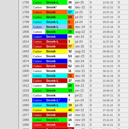
1756
Snoek-L
26
jan-25
0
0
Carbon
13-01-25
1767
Snoek
*
42
dec-22
0
0
Carbon
05-12-22
1769
Snoek
57
jul-23
0
0
Carbon
22-07-23
1789
Snoek
59
jul-23
0
0
Carbon
14-07-23
1799
Snoek-L
5
jul-24
0
0
Carbon
05-07-24
1805
Snoek-L
22
dec-24
0
0
Carbon
13-12-24
1806
Snoek
35
aug-22
0
0
Carbon
20-08-22
1808
Snoek
69
okt-24
0
0
Carbon
03-10-24
1814
Snoek-L
3
jul-24
0
0
Carbon
11-07-24
1832
Snoek
77
okt-25
0
0
Carbon
16-10-25
1843
Snoek
32
aug-22
0
0
Carbon
09-08-22
1861
Snoek
53
apr-23
0
0
Carbon
14-04-23
1874
Snoek
71
okt-24
0
0
Carbon
03-10-24
1876
Snoek
62
okt-23
0
0
Carbon
10-10-23
1900
Snoek
11
nov-21
0
0
Carbon
30-11-21
1907
Snoek
72
dec-24
0
0
Carbon
06-12-24
1909
Snoek-L
37
mei-25
0
0
Carbon
21-05-25
1912
Snoek
49
feb-23
0
0
Carbon
21-02-23
1918
Snoek
33
jun-22
0
0
Carbon
18-06-22
1931
Snoek
4
jul-21
0
0
Carbon
02-07-21
1943
Snoek-L
*
7
jun-24
0
0
Carbon
04-06-24
1960
Snoek-L
19
jul-25
0
0
Carbon
15-11-24
1962
Snoek
40
okt-22
0
0
Carbon
27-10-22
1977
Snoek
12
nov-21
0
0
Carbon
30-11-21
1980
Snoek-L
16
nov-24
0
0
Carbon
15-11-24
1990
Snoek
9
dec-21
0
0
Carbon
30-12-21