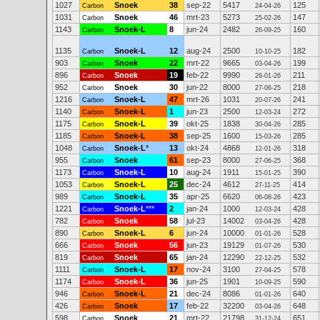
1027
Snoek
38
sep-22
5417
125
Carbon
24-04-26
1031
Snoek
46
mrt-23
5273
147
Carbon
25-02-26
1143
Snoek-L
8
jun-24
2482
160
Carbon
26-09-25
1135
Snoek-L
12
aug-24
2500
182
Carbon
10-10-25
903
Snoek
22
mrt-22
9665
199
Carbon
03-04-26
896
Snoek
19
feb-22
9990
211
Carbon
26-01-26
952
Snoek
30
jun-22
8000
218
Carbon
27-06-25
1216
Snoek-L
47
mrt-26
1031
241
Carbon
20-07-26
1140
Snoek-L
1
jun-23
2500
272
Carbon
12-03-24
1175
Snoek-L
39
okt-25
1838
285
Carbon
30-04-26
1185
Snoek-L
38
sep-25
1600
285
Carbon
15-03-26
1048
Snoek-L
*
13
okt-24
4868
318
Carbon
12-01-26
955
Snoek
61
sep-23
8000
368
Carbon
27-06-25
1173
Snoek-L
10
aug-24
1911
390
Carbon
15-01-25
1053
Snoek-L
25
dec-24
4612
414
Carbon
27-11-25
989
Snoek-L
35
apr-25
6620
423
Carbon
06-08-26
1221
Snoek-L
***
2
jan-24
1000
428
Carbon
12-03-24
782
Snoek
58
jul-23
14002
428
Carbon
03-04-26
890
Snoek-L
6
jun-24
10000
528
Carbon
01-01-26
666
Snoek
56
jun-23
19129
530
Carbon
01-07-26
819
Snoek
65
jan-24
12290
532
Carbon
22-12-25
1111
Snoek-L
17
nov-24
3100
578
Carbon
27-04-25
1174
Snoek-L
36
jun-25
1901
590
Carbon
10-09-25
946
Snoek-L
21
dec-24
8086
640
Carbon
01-01-26
426
Snoek
17
feb-22
32200
648
Carbon
03-04-26
598
Snoek
21
mrt-22
21798
651
Carbon
31-12-24