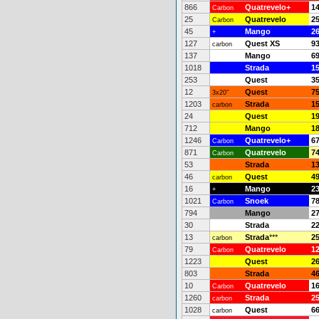
866
Quatrevelo+
1
Carbon
25
Quatrevelo
2
Carbon
45
Mango
2
+
127
Quest XS
9
carbon
137
Mango
6
1018
Strada
1
253
Quest
3
12
Quest
7
3x20"
1203
Strada
1
carbon
24
Quest
1
712
Mango
1
1246
Quatrevelo+
6
Carbon
871
Quatrevelo
7
Carbon
53
Strada
1
46
Quest
4
carbon
16
Mango
2
+
1021
Snoek
7
Carbon
794
Mango
2
30
Strada
2
13
Strada
***
2
carbon
79
Quatrevelo
1
Carbon
1223
Quest
2
803
Strada
4
10
Quatrevelo
1
Carbon
1260
Strada
2
carbon
1028
Quest
6
carbon