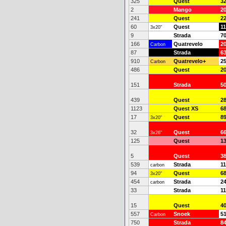
325
Quest
3
2
Mango
2
241
Quest
2
60
Quest
1
3x20"
9
Strada
7
166
Quatrevelo
2
Carbon
87
Strada
6
910
Quatrevelo+
2
Carbon
486
Quest
2
151
Strada
5
439
Quest
2
1123
Quest XS
6
17
Quest
8
3x20"
32
Quest
6
3x26"
125
Quest
1
5
Quest
3
539
Strada
1
carbon
94
Quest
6
3x20"
454
Strada
2
carbon
33
Strada
11
15
Quest
4
557
Snoek
5
Carbon
750
Strada
8