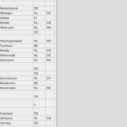
Niederkassel
DE
Nijmegen
NL
GE
Vantaa
FI
Wedde
NL
GR
Hilversum
NL
NH
DE
Heerhugowaard
NL
NH
Turnhout
BE
Wedde
NL
GR
Winterswijk
NL
GE
Venhuizen
NL
NH
DE
DE
Zevenhoven
NL
ZH
Mariakerke
BE
Amsterdam
NL
NH
UK
F
Duitsland
DE
Uithuizen
NL
GR
Herning
DK