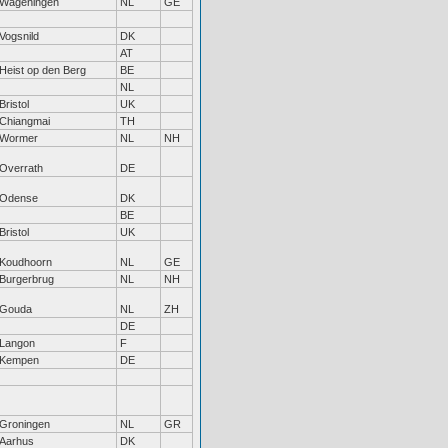
Wageningen
NL
GE
Vogsnild
DK
AT
Heist op den Berg
BE
NL
Bristol
UK
Chiangmai
TH
Wormer
NL
NH
Overrath
DE
Odense
DK
BE
Bristol
UK
Koudhoorn
NL
GE
Burgerbrug
NL
NH
Gouda
NL
ZH
DE
Langon
F
Kempen
DE
Groningen
NL
GR
Aarhus
DK