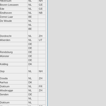
Hilversum
NL
NH
Boven-Leeuwen
NL
GE
Ede
NL
GE
Eindhoven
NL
NB
Zemst Laar
BE
De Woude
NL
NL
BE
Dordrecht
NL
ZH
Woerden
NL
UT
DE
DE
Rendsburg
DE
Münster
DE
DE
Kolding
DK
Jisp
NL
NH
Gouda
NL
ZH
Aarhus
DK
Dokkum
NL
FR
Woubrugge
NL
ZH
Senden
DE
NL
Dokkum
NL