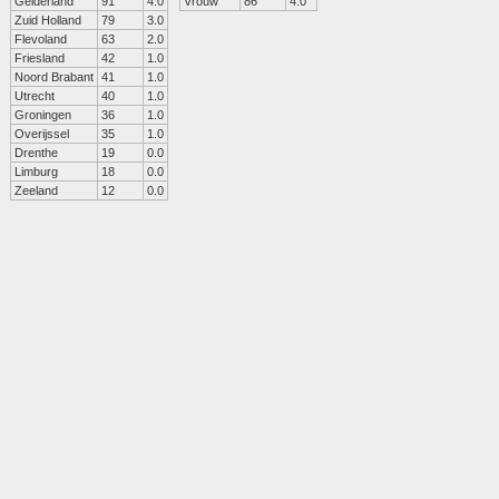
Gelderland
91
4.0
Vrouw
86
4.0
Zuid Holland
79
3.0
Flevoland
63
2.0
Friesland
42
1.0
Noord Brabant
41
1.0
Utrecht
40
1.0
Groningen
36
1.0
Overijssel
35
1.0
Drenthe
19
0.0
Limburg
18
0.0
Zeeland
12
0.0