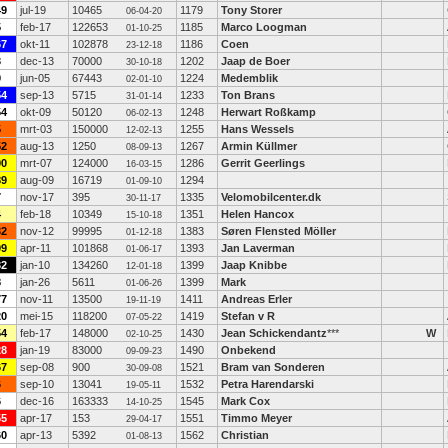
49
jul-19
10465
1179
Tony Storer
06-04-20
5
feb-17
122653
1185
Marco Loogman
01-10-25
67
okt-11
102878
1186
Coen
23-12-18
3
dec-13
70000
1202
Jaap de Boer
30-10-18
9
jun-05
67443
1224
Medemblik
02-01-10
54
sep-13
5715
1233
Ton Brans
31-01-14
54
okt-09
50120
1248
Herwart Roßkamp
06-02-13
5
mrt-03
150000
1255
Hans Wessels
12-02-13
52
aug-13
1250
1267
Armin Küllmer
08-09-13
90
mrt-07
124000
1286
Gerrit Geerlings
16-03-15
89
aug-09
16719
1294
01-09-10
7
nov-17
395
1335
Velomobilcenter.dk
30-11-17
4
feb-18
10349
1351
Helen Hancox
15-10-18
32
nov-12
99995
1383
Søren Flensted Möller
01-12-18
99
apr-11
101868
1393
Jan Laverman
01-06-17
32
jan-10
134260
1399
Jaap Knibbe
12-01-18
8
jan-26
5611
1399
Mark
01-06-26
77
nov-11
13500
1411
Andreas Erler
19-11-19
20
mei-15
118200
1419
Stefan v R
07-05-22
54
feb-17
148000
1430
Jean Schickendantz
***
W
02-10-25
28
jan-19
83000
1490
Onbekend
09-09-23
67
sep-08
900
1521
Bram van Sonderen
30-09-08
6
sep-10
13041
1532
Petra Harendarski
19-05-11
6
dec-16
163333
1545
Mark Cox
14-10-25
55
apr-17
153
1551
Timmo Meyer
29-04-17
60
apr-13
5392
1562
Christian
01-08-13