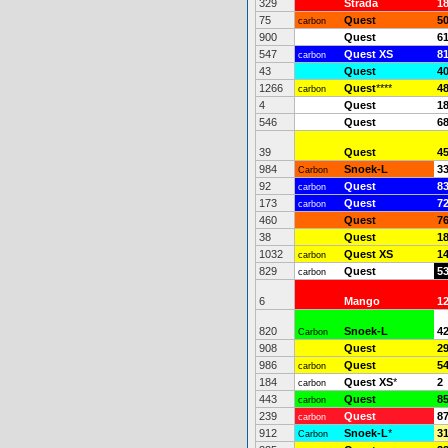
329
Strada
1
75
Quest
5
carbon
900
Quest
6
547
Quest XS
8
carbon
43
Quest
4
1266
Quest
****
4
carbon
4
Quest
1
546
Quest
6
39
Quest
4
984
Snoek-L
3
Carbon
92
Quest
8
carbon
173
Quest
7
carbon
460
Quest
7
38
Quest
1
1032
Quest XS
1
carbon
829
Quest
5
carbon
6
Mango
1
820
Snoek-L
4
Carbon
908
Quest
2
986
Quest
5
carbon
184
Quest XS
*
2
carbon
443
Quest
8
carbon
239
Quest
8
carbon
912
Snoek-L
*
3
Carbon