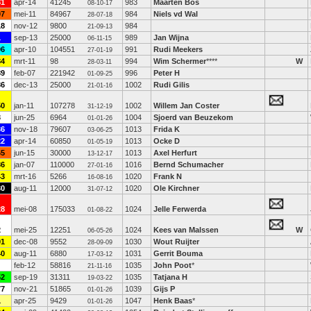
81
apr-14
41245
983
Maarten Bos
08-10-17
07
mei-11
84967
984
Niels vd Wal
28-07-18
18
nov-12
9800
984
21-09-13
1
sep-13
25000
989
Jan Wijna
06-11-15
06
apr-10
104551
991
Rudi Meekers
27-01-19
84
mrt-11
98
994
Wim Schermer
****
W
28-03-11
89
feb-07
221942
996
Peter H
01-09-25
86
dec-13
25000
1002
Rudi Gilis
21-01-16
50
jan-11
107278
1002
Willem Jan Coster
31-12-19
3
jun-25
6964
1004
Sjoerd van Beuzekom
01-01-26
36
nov-18
79607
1013
Frida K
03-06-25
22
apr-14
60850
1013
Ocke D
01-05-19
65
jun-15
30000
1013
Axel Herfurt
13-12-17
86
jan-07
110000
1016
Bernd Schumacher
27-01-16
43
mrt-16
5266
1020
Frank N
16-08-16
30
aug-11
12000
1020
Ole Kirchner
31-07-12
28
mei-08
175033
1024
Jelle Ferwerda
01-08-22
2
mei-25
12251
1024
Kees van Malssen
W
06-05-26
91
dec-08
9552
1030
Wout Ruijter
28-09-09
40
aug-11
6880
1031
Gerrit Bouma
17-03-12
feb-12
58816
1035
John Poot
*
21-11-16
52
sep-19
31311
1035
Tatjana H
19-03-22
77
nov-21
51865
1039
Gijs P
01-01-26
1
apr-25
9429
1047
Henk Baas
*
01-01-26