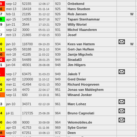
19
sep-12
52155
923
Onbekend
12-06-17
66
mei-13
16418
925
Hans Stueben
01-11-14
67
feb-11
21195
926
Rob Jansen
W
31-12-12
19
apr-15
14353
927
Tapani Stenhammar
30-07-16
69
jun-21
3544
929
Willy Wortel
17-10-21
1
sep-12
3000
931
Michel Vlaanderen
05-01-13
47
mrt-13
21865
933
Josef
27-02-15
80
jan-10
118700
934
Kees van Hattem
W
09-10-20
31
sep-05
58188
934
Gert-Jan Hufken
29-11-10
50
mrt-18
41185
939
Jantje Migchels
11-03-22
00
apr-20
54489
944
Strada63
28-01-25
01
jun-04
48301
948
Jim Hilgers
28-08-08
6
sep-17
63475
949
Jakob T
31-03-23
1
apr-02
120000
949
Gerd Dreier
11-10-12
06
mei-11
41494
950
Richard Hoogeveen
02-01-15
52
nov-16
4470
951
Jonas van Maldeghem
22-04-17
6
sep-11
600
961
Winand Jonker
13-10-11
33
jan-10
34371
961
Marc Lohez
02-12-19
24
jul-11
172725
964
Bruno Cagnolati
25-06-26
90
dec-08
9000
964
Velomobiles.de
30-09-09
0
apr-03
41753
969
Sybe Gorter
01-11-06
08
sep-07
67251
972
Deen
10-06-13