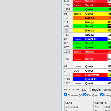
663
Snoek-L
2
Carbon
1036
Snoek
7
Carbon
1252
Quest
3
95
Quest
4
carbon
118
Mango
7
1117
Mango
8
490
Snoek
2
Carbon
353
Mango
5
733
Strada
1
847
Quest XS
*
5
carbon
831
Snoek
6
Carbon
857
Quest
4
carbon
1236
Strada
1
carbon
143
Snoek
*
6
Carbon
67
Quest
5
carbon
3
Quest
9
3x20"
1217
Quatrevelo
11
Carbon
1204
Quest XS
1
1225
Quest
4
carbon
<<
<
>
>>
volled
Bluevelo QB
DuoQuest
Mang
Land
Aantal
%
Nederland
765
36.0