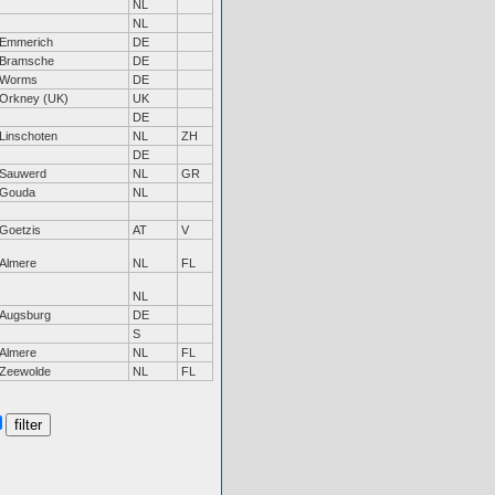
NL
NL
Emmerich
DE
Bramsche
DE
Worms
DE
Orkney (UK)
UK
DE
Linschoten
NL
ZH
DE
Sauwerd
NL
GR
Gouda
NL
Goetzis
AT
V
Almere
NL
FL
NL
Augsburg
DE
S
Almere
NL
FL
Zeewolde
NL
FL