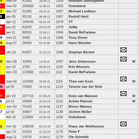
24
mei-09
41400
1054
Reindert Stellingwerff
29-08-12
0
mei-03
258000
1055
Onbekend
11-09-23
23
dec-07
51585
1067
Michael Lindboe
16-12-11
19
jan-05
95130
1067
Rudolf Hartl
06-06-12
0
apr-11
164545
1079
VT
02-01-24
08
jun-20
62025
1079
JoMa
24-03-25
3
jan-11
80555
1084
David McFarlane
12-04-17
59
mei-21
9499
1086
Tony Storer
01-02-22
09
aug-07
28460
1090
Hans Woerlee
02-11-09
0
okt-10
64267
1096
Stephan Böcker
31-12-15
89
dec-08
31840
1097
Jens Johansson
W
14-05-11
8
jun-13
2760
1105
Kris Wouters
09-09-13
9
dec-03
133000
1111
David McFarlane
18-11-13
6
sep-02
115000
1116
Theo van Goor
W
31-03-11
30
jul-05
70000
1124
Yvonne van der Stok
06-10-10
87
jan-10
207716
1132
Kees van Malssen
W
07-05-25
15
jul-12
25000
1132
Achim Patzner
W
31-05-14
8
nov-02
79160
1137
Bruno Marouz
19-08-08
47
jul-16
30897
1138
Jochen Müller
03-11-18
feb-10
113650
1158
Onbekend
01-05-18
02
mrt-10
136839
1172
Klaas Jan Wolthuizen
02-12-19
1
apr-23
24224
1175
Peter F
31-12-24
4
aug-11
15076
1179
Ole Schmidt
31-08-12