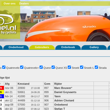
Over ons
Dealers
Onderhoud
Gebruikers
Orderboek
Gallery
o
Quatrevelo
Quatrevelo+
Quest
Quest XS
Snoek
Snoek-L
Strada
ige lijst
r
Afg
Kmstand
Gem
Rijder
79
nov-06
20900
897
Marc Bouwer
*
27-10-08
76
okt-21
50661
899
Daniel Goyvaerts
24-06-26
01
feb-14
41000
900
Yann
09-12-17
14
okt-12
44489
906
Adrien Chotard
01-12-16
63
aug-08
57000
907
Onbekend
16-11-13
35
okt-10
18450
923
Stefan T
07-06-12