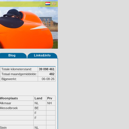
Blog
Links&Info
Totale kilometerstand:
39 098 461
Totaal maandgemiddelde:
482
Bijgewerkt:
06-08-26
Woonplaats
Land
Prv
Alkmaar
NL
NH
Messelbroek
BE
F
F
Stein
NL