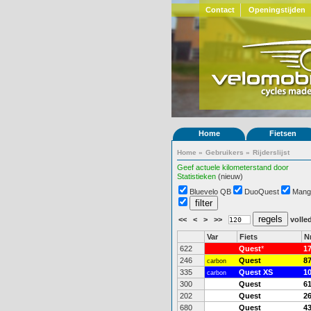
Contact
Openingstijden
Home
Fietsen
Home
»
Gebruikers
»
Rijderslijst
Geef actuele kilometerstand door
Statistieken
(nieuw)
Bluevelo QB
DuoQuest
Mang
<<
<
>
>>
volled
Var
Fiets
N
622
Quest
*
1
246
Quest
8
carbon
335
Quest XS
1
carbon
300
Quest
6
202
Quest
2
680
Quest
4