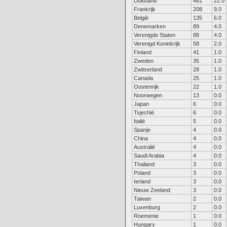
Duitsland
481
22.0
Frankrijk
208
9.0
België
135
6.0
Denemarken
89
4.0
Verenigde Staten
88
4.0
Verenigd Koninkrijk
58
2.0
Finland
41
1.0
Zweden
35
1.0
Zwitserland
28
1.0
Canada
25
1.0
Oostenrijk
22
1.0
Noorwegen
13
0.0
Japan
6
0.0
Tsjechië
6
0.0
Italië
5
0.0
Spanje
4
0.0
China
4
0.0
Australië
4
0.0
Saudi Arabia
4
0.0
Thailand
3
0.0
Poland
3
0.0
Ierland
3
0.0
Nieuw Zeeland
3
0.0
Taiwan
2
0.0
Luxenburg
2
0.0
Roemenie
1
0.0
Hungary
1
0.0