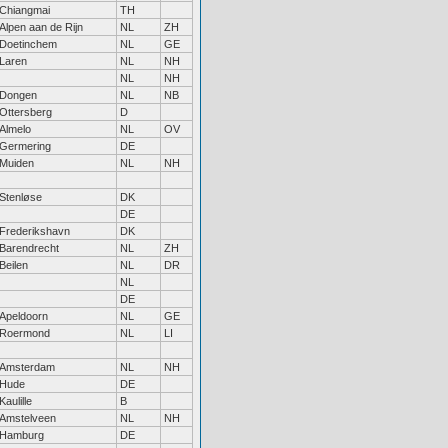
Chiangmai
TH
Alpen aan de Rijn
NL
ZH
Doetinchem
NL
GE
Laren
NL
NH
NL
NH
Dongen
NL
NB
Ottersberg
D
Almelo
NL
OV
Germering
DE
Muiden
NL
NH
Stenløse
DK
DE
Frederikshavn
DK
Barendrecht
NL
ZH
Beilen
NL
DR
NL
DE
Apeldoorn
NL
GE
Roermond
NL
LI
Amsterdam
NL
NH
Hude
DE
Kaulille
B
Amstelveen
NL
NH
Hamburg
DE