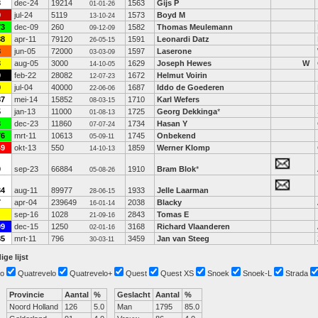
3
dec-24
19214
1563
Gijs P
01-01-26
0
jul-24
5119
1573
Boyd M
13-10-24
73
dec-09
260
1582
Thomas Meulemann
09-12-09
88
apr-11
79120
1591
Leonardi Datz
26-05-15
8
jun-05
72000
1597
Laserone
03-03-09
3
aug-05
3000
1629
Joseph Hewes
W
14-10-05
0
feb-22
28082
1672
Helmut Voirin
12-07-23
0
jul-04
40000
1687
Iddo de Goederen
22-06-06
87
mei-14
15852
1710
Karl Wefers
08-03-15
5
jan-13
11000
1725
Georg Dekkinga
*
01-08-13
3
dec-23
11860
1734
Hasan Y
07-07-24
76
mrt-11
10613
1745
Onbekend
05-09-11
49
okt-13
550
1859
Werner Klomp
14-10-13
0
sep-23
66884
1910
Bram Blok
*
05-08-26
34
aug-11
89977
1933
Jelle Laarman
28-06-15
7
apr-04
239649
2038
Blacky
16-01-14
sep-16
1028
2843
Tomas E
21-09-16
09
dec-15
1250
3168
Richard Vlaanderen
02-01-16
85
mrt-11
796
3459
Jan van Steeg
30-03-11
ige lijst
o
Quatrevelo
Quatrevelo+
Quest
Quest XS
Snoek
Snoek-L
Strada
Provincie
Aantal
%
Geslacht
Aantal
%
Noord Holland
126
5.0
Man
1795
85.0