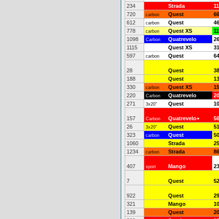
234
Strada
1
720
Quest
6
carbon
612
Quest
4
carbon
778
Quest XS
1
carbon
1098
Quatrevelo
2
Carbon
1115
Quest XS
3
597
Quest
6
carbon
28
Quest
3
188
Quest
1
330
Quest XS
1
carbon
220
Quatrevelo
2
Carbon
271
Quest
1
3x20"
157
Quatrevelo+
5
Carbon
26
Quest
5
3x20"
323
Quest
5
carbon
1060
Strada
2
1234
Strada
8
carbon
407
Mango
2
sport
7
Quest
5
922
Quest
2
321
Mango
1
139
Quest
2