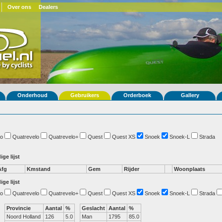
Over ons
Dealers
Onderhoud
Gebruikers
Orderboek
Gallery
o
Quatrevelo
Quatrevelo+
Quest
Quest XS
Snoek
Snoek-L
Strada
ige lijst
Afg
Kmstand
Gem
Rijder
Woonplaats
ige lijst
o
Quatrevelo
Quatrevelo+
Quest
Quest XS
Snoek
Snoek-L
Strada
Provincie
Aantal
%
Geslacht
Aantal
%
Noord Holland
126
5.0
Man
1795
85.0