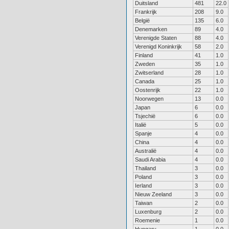
Duitsland
481
22.0
Frankrijk
208
9.0
België
135
6.0
Denemarken
89
4.0
Verenigde Staten
88
4.0
Verenigd Koninkrijk
58
2.0
Finland
41
1.0
Zweden
35
1.0
Zwitserland
28
1.0
Canada
25
1.0
Oostenrijk
22
1.0
Noorwegen
13
0.0
Japan
6
0.0
Tsjechië
6
0.0
Italië
5
0.0
Spanje
4
0.0
China
4
0.0
Australië
4
0.0
Saudi Arabia
4
0.0
Thailand
3
0.0
Poland
3
0.0
Ierland
3
0.0
Nieuw Zeeland
3
0.0
Taiwan
2
0.0
Luxenburg
2
0.0
Roemenie
1
0.0