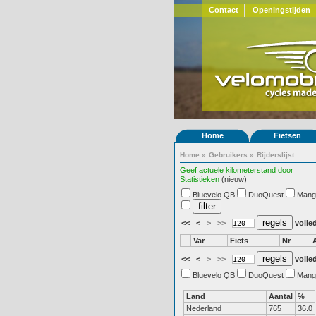
Contact
Openingstijden
Home
Fietsen
Home
»
Gebruikers
»
Rijderslijst
Geef actuele kilometerstand door
Statistieken
(nieuw)
Bluevelo QB
DuoQuest
Mang
<<
<
>
>>
volled
Var
Fiets
Nr
<<
<
>
>>
volled
Bluevelo QB
DuoQuest
Mang
Land
Aantal
%
Nederland
765
36.0