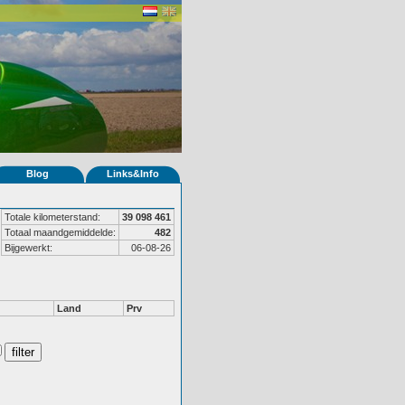
Blog
Links&Info
Totale kilometerstand:
39 098 461
Totaal maandgemiddelde:
482
Bijgewerkt:
06-08-26
Land
Prv