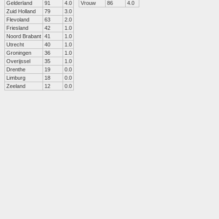
Gelderland
91
4.0
Vrouw
86
4.0
Zuid Holland
79
3.0
Flevoland
63
2.0
Friesland
42
1.0
Noord Brabant
41
1.0
Utrecht
40
1.0
Groningen
36
1.0
Overijssel
35
1.0
Drenthe
19
0.0
Limburg
18
0.0
Zeeland
12
0.0