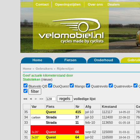
Contact
Openingstijden
Over ons
Dealers
Home
Fietsen
Onderhoud
Gebrui
Home
»
Gebruikers
»
Rijderslijst
Geef actuele kilometerstand door
Statistieken
(nieuw)
Bluevelo QB
DuoQuest
Mango
Quatrevelo
Quatrevelo+
<<
<
>
>>
volledige lijst
Var
Fiets
Nr
Afg
Kmstand
G
35
Quest
415
jul-10
112117
78
14-05-22
34
Strada
37
jul-10
112400
76
carbon
22-09-22
33
Strada
11
feb-10
113650
11
01-05-18
32
Quest
66
sep-02
115000
11
3x26"
31-03-11
31
Quest
64
jul-02
116500
75
3x20"
18-04-15