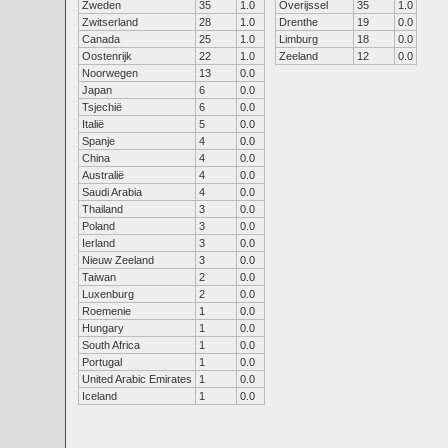
Zweden
35
1.0
Overijssel
35
1.0
Zwitserland
28
1.0
Drenthe
19
0.0
Canada
25
1.0
Limburg
18
0.0
Oostenrijk
22
1.0
Zeeland
12
0.0
Noorwegen
13
0.0
Japan
6
0.0
Tsjechië
6
0.0
Italië
5
0.0
Spanje
4
0.0
China
4
0.0
Australië
4
0.0
Saudi Arabia
4
0.0
Thailand
3
0.0
Poland
3
0.0
Ierland
3
0.0
Nieuw Zeeland
3
0.0
Taiwan
2
0.0
Luxenburg
2
0.0
Roemenie
1
0.0
Hungary
1
0.0
South Africa
1
0.0
Portugal
1
0.0
United Arabic Emirates
1
0.0
Iceland
1
0.0