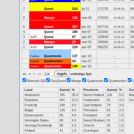
3x20"
27-07-26
7
Quest
524
jul-11
172725
96
25-06-26
6
Mango
128
mei-08
175033
10
01-08-22
5
Quest
387
jan-10
207716
11
07-05-25
4
Quest
189
feb-07
221942
99
01-09-25
3
Quest
97
apr-04
239649
20
3x20"
16-01-14
2
Mango
20
mei-03
258000
10
11-09-23
1
Quest
129
apr-05
956252
39
3x20"
06-08-25
Quatrevelo
137
apr-19
Carbon
--
Quatrevelo+
43
mei-17
Carbon
--
Quatrevelo
198
apr-20
Carbon
--
<<
<
>
>>
volledige lijst
Bluevelo QB
DuoQuest
Mango
Quatrevelo
Quatrevelo+
Land
Aantal
%
Provincie
Aantal
%
Ge
Nederland
765
36.0
Noord Holland
126
5.0
Ma
Duitsland
481
22.0
Gelderland
91
4.0
Vr
Frankrijk
208
9.0
Zuid Holland
79
3.0
België
135
6.0
Flevoland
63
2.0
Denemarken
89
4.0
Friesland
42
1.0
Verenigde Staten
88
4.0
Noord Brabant
41
1.0
Verenigd Koninkrijk
58
2.0
Utrecht
40
1.0
Finland
41
1.0
Groningen
36
1.0