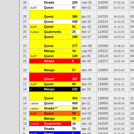
30
Strada
220
mei-15
118200
14
07-05-22
29
Quest
47
feb-02
118650
79
3x20"
31-07-14
28
Quest
380
jan-10
118700
93
09-10-20
27
Quest
438
okt-10
119214
79
31-03-23
26
Quest
51
apr-02
120000
94
3x20"
11-10-12
25
Quatrevelo
25
feb-17
122653
11
Carbon
01-10-25
24
Quest
190
mrt-07
124000
12
16-03-15
23
Quest
177
nov-06
125000
62
27-06-23
22
Mango
34
sep-03
126113
55
05-09-22
21
Quest
120
jan-05
126120
84
3x20"
04-07-17
20
Strada
5
okt-09
126372
64
13-01-26
19
Mango
57
dec-04
126853
54
26-03-24
18
Quest
*
307
mrt-09
131685
77
28-03-23
17
Quest
89
dec-03
133000
11
3x20"
18-11-13
16
Mango
232
jan-10
134260
13
+
12-01-18
15
Quest
402
mrt-10
136839
11
02-12-19
14
Quest
459
jan-11
138450
84
carbon
06-09-24
13
Strada
***
254
feb-17
148000
14
carbon
02-10-25
12
Quest
75
mrt-03
150000
12
3x20"
12-02-13
11
Mango
74
jun-05
150033
62
12-05-25
10
Quatrevelo
16
dec-16
163333
15
Carbon
14-10-25
9
Strada
70
apr-11
164545
10
02-01-24
8
Quest
1
apr-00
165703
52