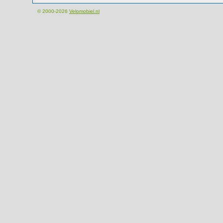
© 2000-2026
Velomobiel.nl