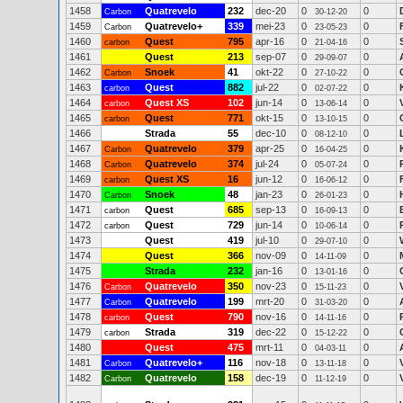
1458
Quatrevelo
232
dec-20
0
0
Carbon
30-12-20
1459
Quatrevelo+
339
mei-23
0
0
Carbon
23-05-23
1460
Quest
795
apr-16
0
0
carbon
21-04-16
1461
Quest
213
sep-07
0
0
29-09-07
1462
Snoek
41
okt-22
0
0
Carbon
27-10-22
1463
Quest
882
jul-22
0
0
carbon
02-07-22
1464
Quest XS
102
jun-14
0
0
carbon
13-06-14
1465
Quest
771
okt-15
0
0
carbon
13-10-15
1466
Strada
55
dec-10
0
0
08-12-10
1467
Quatrevelo
379
apr-25
0
0
Carbon
16-04-25
1468
Quatrevelo
374
jul-24
0
0
Carbon
05-07-24
1469
Quest XS
16
jun-12
0
0
carbon
16-06-12
1470
Snoek
48
jan-23
0
0
Carbon
26-01-23
1471
Quest
685
sep-13
0
0
carbon
16-09-13
1472
Quest
729
jun-14
0
0
carbon
10-06-14
1473
Quest
419
jul-10
0
0
29-07-10
1474
Quest
366
nov-09
0
0
14-11-09
1475
Strada
232
jan-16
0
0
13-01-16
1476
Quatrevelo
350
nov-23
0
0
Carbon
15-11-23
1477
Quatrevelo
199
mrt-20
0
0
Carbon
31-03-20
1478
Quest
790
nov-16
0
0
carbon
14-11-16
1479
Strada
319
dec-22
0
0
carbon
15-12-22
1480
Quest
475
mrt-11
0
0
04-03-11
1481
Quatrevelo+
116
nov-18
0
0
Carbon
13-11-18
1482
Quatrevelo
158
dec-19
0
0
Carbon
11-12-19