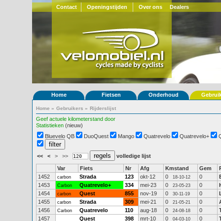
Contact
Openingstijden
Over ons
Dealers
Home
Fietsen
Onderhoud
Gebrui
Home
»
Gebruikers
»
Rijderslijst
Geef actuele kilometerstand door
Statistieken
(nieuw)
Bluevelo QB
DuoQuest
Mango
Quatrevelo
Quatrevelo+
<<
<
>
>>
volledige lijst
Var
Fiets
Nr
Afg
Kmstand
Gem
1452
Strada
123
okt-12
0
0
carbon
18-10-12
1453
Quatrevelo+
334
mei-23
0
0
Carbon
23-05-23
1454
Quest
855
nov-19
0
0
carbon
30-11-19
1455
Strada
309
mei-21
0
0
carbon
21-05-21
1456
Quatrevelo
110
aug-18
0
0
Carbon
24-08-18
1457
Quest
398
mrt-10
0
0
04-03-10