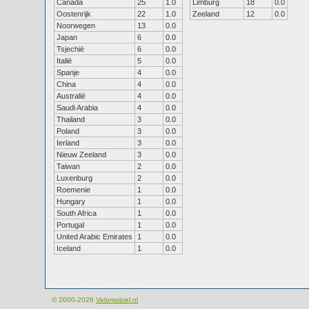
Canada
25
1.0
Limburg
18
0.0
Oostenrijk
22
1.0
Zeeland
12
0.0
Noorwegen
13
0.0
Japan
6
0.0
Tsjechië
6
0.0
Italië
5
0.0
Spanje
4
0.0
China
4
0.0
Australië
4
0.0
Saudi Arabia
4
0.0
Thailand
3
0.0
Poland
3
0.0
Ierland
3
0.0
Nieuw Zeeland
3
0.0
Taiwan
2
0.0
Luxenburg
2
0.0
Roemenie
1
0.0
Hungary
1
0.0
South Africa
1
0.0
Portugal
1
0.0
United Arabic Emirates
1
0.0
Iceland
1
0.0
© 2000-2026
Velomobiel.nl