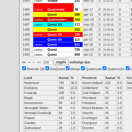
1483
Strada
231
nov-15
0
0
carbon
11-11-15
1484
Quatrevelo
38
apr-17
0
0
Carbon
25-04-17
1485
Quest
586
apr-12
0
0
06-04-12
1486
Quatrevelo+
162
sep-19
0
0
Carbon
11-09-19
1487
Quest XS
172
sep-19
0
0
carbon
11-09-19
1488
Quest
252
jun-08
0
0
13-06-08
1489
Quest XS
105
jun-14
0
0
carbon
13-06-14
1490
Quest XS
113
jan-15
0
0
16-01-15
1491
Quest
821
feb-18
0
0
carbon
21-02-18
1492
Quest
735
sep-14
0
0
carbon
10-09-14
1493
Quest
609
okt-12
0
0
carbon
30-10-12
<<
<
>
>>
volledige lijst
Bluevelo QB
DuoQuest
Mango
Quatrevelo
Quatrevelo+
Land
Aantal
%
Provincie
Aantal
%
Ge
Nederland
765
36.0
Noord Holland
126
5.0
Ma
Duitsland
481
22.0
Gelderland
91
4.0
Vr
Frankrijk
208
9.0
Zuid Holland
79
3.0
België
135
6.0
Flevoland
63
2.0
Denemarken
89
4.0
Friesland
42
1.0
Verenigde Staten
88
4.0
Noord Brabant
41
1.0
Verenigd Koninkrijk
58
2.0
Utrecht
40
1.0
Finland
41
1.0
Groningen
36
1.0
Zweden
35
1.0
Overijssel
35
1.0
Zwitserland
28
1.0
Drenthe
19
0.0