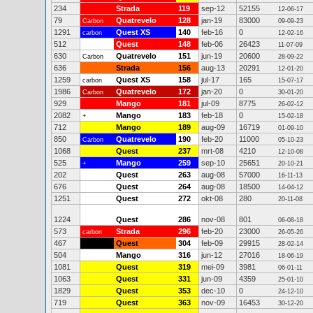
234
Strada
119
sep-12
52155
12-06-17
79
Quatrevelo
128
jan-19
83000
Carbon
09-09-23
1291
Quest XS
140
feb-16
0
carbon
12-02-16
512
Quest
148
feb-06
26423
11-07-09
630
Quatrevelo
151
jun-19
20600
Carbon
28-09-22
636
Strada
156
aug-13
20291
12-01-20
1259
Quest XS
158
jul-17
165
carbon
15-07-17
1986
Quatrevelo
172
jan-20
0
Carbon
30-01-20
929
Mango
181
jul-09
8775
26-02-12
2082
Mango
183
feb-18
0
+
15-02-18
712
Mango
189
aug-09
16719
01-09-10
850
Quatrevelo
190
feb-20
11000
Carbon
05-10-23
1068
Quest
237
mrt-08
4210
12-10-08
525
Mango
259
sep-10
25651
+
20-10-21
202
Quest
263
aug-08
57000
16-11-13
676
Quest
264
aug-08
18500
14-04-12
1251
Quest
272
okt-08
280
20-11-08
1224
Quest
286
nov-08
801
06-08-18
573
Strada
296
feb-20
23000
carbon
26-05-26
467
Quest
304
feb-09
29915
28-02-14
504
Mango
316
jun-12
27016
18-06-19
1081
Quest
319
mei-09
3981
06-01-11
1063
Quest
331
jun-09
4359
25-01-10
1829
Quest
353
dec-10
0
24-12-10
719
Quest
363
nov-09
16453
30-12-20