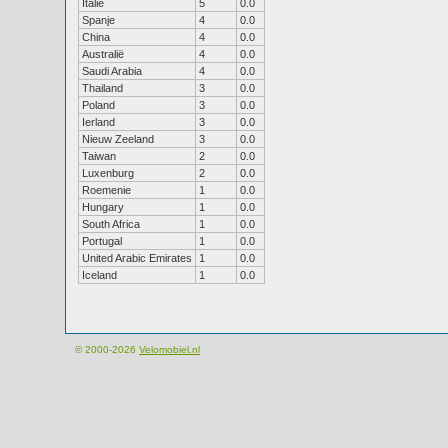
Italië
5
0.0
Spanje
4
0.0
China
4
0.0
Australië
4
0.0
Saudi Arabia
4
0.0
Thailand
3
0.0
Poland
3
0.0
Ierland
3
0.0
Nieuw Zeeland
3
0.0
Taiwan
2
0.0
Luxenburg
2
0.0
Roemenie
1
0.0
Hungary
1
0.0
South Africa
1
0.0
Portugal
1
0.0
United Arabic Emirates
1
0.0
Iceland
1
0.0
© 2000-2026
Velomobiel.nl