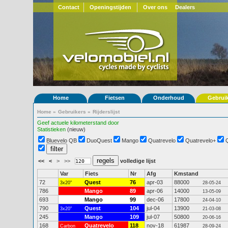
Contact
Openingstijden
Over ons
Dealers
Home
Fietsen
Onderhoud
Gebrui
Home
»
Gebruikers
»
Rijderslijst
Geef actuele kilometerstand door
Statistieken
(nieuw)
Bluevelo QB
DuoQuest
Mango
Quatrevelo
Quatrevelo+
<<
<
>
>>
volledige lijst
Var
Fiets
Nr
Afg
Kmstand
72
Quest
76
apr-03
88000
3x20"
28-05-24
786
Mango
89
apr-06
14000
13-05-09
693
Mango
99
dec-06
17800
24-04-10
790
Quest
104
jul-04
13900
3x20"
21-03-08
245
Mango
109
jul-07
50800
20-06-16
168
Quatrevelo
118
nov-18
61987
Carbon
28-09-24