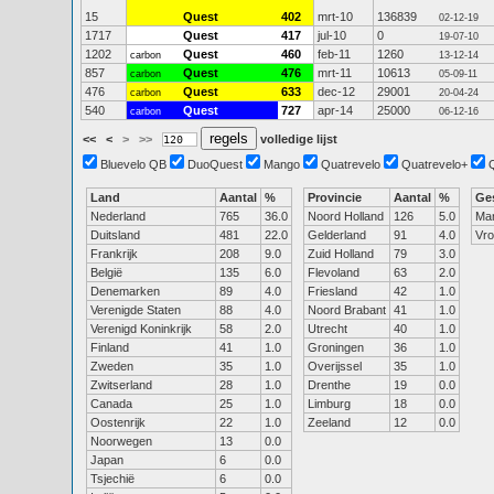
15
Quest
402
mrt-10
136839
02-12-19
1717
Quest
417
jul-10
0
19-07-10
1202
Quest
460
feb-11
1260
carbon
13-12-14
857
Quest
476
mrt-11
10613
carbon
05-09-11
476
Quest
633
dec-12
29001
carbon
20-04-24
540
Quest
727
apr-14
25000
carbon
06-12-16
<<
<
>
>>
volledige lijst
Bluevelo QB
DuoQuest
Mango
Quatrevelo
Quatrevelo+
Land
Aantal
%
Provincie
Aantal
%
Ge
Nederland
765
36.0
Noord Holland
126
5.0
Ma
Duitsland
481
22.0
Gelderland
91
4.0
Vr
Frankrijk
208
9.0
Zuid Holland
79
3.0
België
135
6.0
Flevoland
63
2.0
Denemarken
89
4.0
Friesland
42
1.0
Verenigde Staten
88
4.0
Noord Brabant
41
1.0
Verenigd Koninkrijk
58
2.0
Utrecht
40
1.0
Finland
41
1.0
Groningen
36
1.0
Zweden
35
1.0
Overijssel
35
1.0
Zwitserland
28
1.0
Drenthe
19
0.0
Canada
25
1.0
Limburg
18
0.0
Oostenrijk
22
1.0
Zeeland
12
0.0
Noorwegen
13
0.0
Japan
6
0.0
Tsjechië
6
0.0