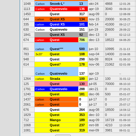
1048
Snoek-L
*
13
okt-24
4868
Carbon
12-01-26
1113
Quatrevelo
136
apr-19
3040
Carbon
09-09-19
1450
Quest
317
aug-09
0
12-08-09
644
Quest XS
134
nov-15
20000
carbon
30-08-25
335
Quest XS
101
feb-14
41000
carbon
09-12-17
630
Quatrevelo
151
jun-19
20600
Carbon
28-09-22
1841
Quest XS
92
dec-13
0
02-12-13
674
Quest
706
dec-13
18522
carbon
04-06-20
851
Quest
***
500
jun-10
10995
carbon
21-11-13
783
Quest
108
sep-04
14000
3x20"
22-04-06
948
Quest
298
feb-09
8024
01-06-10
614
Quest
*
178
nov-06
21062
02-01-09
Quatrevelo
137
apr-19
Carbon
--
1264
Strada
100
jan-12
100
carbon
31-01-12
125
Quest
130
jul-05
70000
06-10-10
1791
Quatrevelo
288
okt-21
0
Carbon
27-10-21
1240
Quest
181
dec-06
500
05-01-07
1437
Quest
0
jul-17
0
carbon
25-07-17
2061
Quest
0
jul-17
0
carbon
25-07-17
676
Quest
264
aug-08
18500
14-04-12
1829
Quest
353
dec-10
0
24-12-10
712
Mango
189
aug-09
16719
01-09-10
1068
Quest
237
mrt-08
4210
12-10-08
1081
Quest
319
mei-09
3981
06-01-11