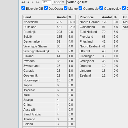
<<
<
>
>>
volledige lijst
Bluevelo QB
DuoQuest
Mango
Quatrevelo
Quatrevelo+
Land
Aantal
%
Provincie
Aantal
%
Ge
Nederland
765
36.0
Noord Holland
126
5.0
Ma
Duitsland
481
22.0
Gelderland
91
4.0
Vr
Frankrijk
208
9.0
Zuid Holland
79
3.0
België
135
6.0
Flevoland
63
2.0
Denemarken
89
4.0
Friesland
42
1.0
Verenigde Staten
88
4.0
Noord Brabant
41
1.0
Verenigd Koninkrijk
58
2.0
Utrecht
40
1.0
Finland
41
1.0
Groningen
36
1.0
Zweden
35
1.0
Overijssel
35
1.0
Zwitserland
28
1.0
Drenthe
19
0.0
Canada
25
1.0
Limburg
18
0.0
Oostenrijk
22
1.0
Zeeland
12
0.0
Noorwegen
13
0.0
Japan
6
0.0
Tsjechië
6
0.0
Italië
5
0.0
Spanje
4
0.0
China
4
0.0
Australië
4
0.0
Saudi Arabia
4
0.0
Thailand
3
0.0
Poland
3
0.0