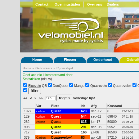
Contact
Openingstijden
Over ons
Dealers
Home
Fietsen
Onderhoud
Gebrui
Home
»
Gebruikers
»
Rijderslijst
Geef actuele kilometerstand door
Statistieken
(nieuw)
Bluevelo QB
DuoQuest
Mango
Quatrevelo
Quatrevelo+
<<
<
>
>>
volledige lijst
Var
Fiets
Nr
Afg
Kmstand
1927
Quest
629
dec-12
0
carbon
22-12-12
129
Quest
544
sep-11
69840
carbon
07-11-18
262
Quest
815
jun-17
50000
carbon
01-05-25
908
Quest
291
dec-08
9552
28-09-09
717
Quest
166
jul-06
16500
15-10-08
379
Quatrevelo+
*
83
apr-18
37210
Carbon
12-01-26