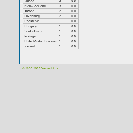
Ierland
3
0.0
Nieuw Zeeland
3
0.0
Taiwan
2
0.0
Luxenburg
2
0.0
Roemenie
1
0.0
Hungary
1
0.0
South Africa
1
0.0
Portugal
1
0.0
United Arabic Emirates
1
0.0
Iceland
1
0.0
© 2000-2026
Velomobiel.nl