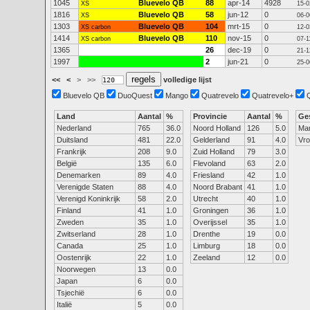
1045
Bluevelo QB
88
apr-14
4928
XS
15-0
1816
Bluevelo QB
58
jun-12
0
XS
06-0
1303
Bluevelo QB
104
mrt-15
0
XS carbon
12-0
1414
Bluevelo QB
110
nov-15
0
XS carbon
07-1
1365
26
dec-19
0
21-1
1997
2
jun-21
0
25-0
<<
<
>
>>
volledige lijst
Bluevelo QB
DuoQuest
Mango
Quatrevelo
Quatrevelo+
Land
Aantal
%
Provincie
Aantal
%
Ge
Nederland
765
36.0
Noord Holland
126
5.0
Ma
Duitsland
481
22.0
Gelderland
91
4.0
Vr
Frankrijk
208
9.0
Zuid Holland
79
3.0
België
135
6.0
Flevoland
63
2.0
Denemarken
89
4.0
Friesland
42
1.0
Verenigde Staten
88
4.0
Noord Brabant
41
1.0
Verenigd Koninkrijk
58
2.0
Utrecht
40
1.0
Finland
41
1.0
Groningen
36
1.0
Zweden
35
1.0
Overijssel
35
1.0
Zwitserland
28
1.0
Drenthe
19
0.0
Canada
25
1.0
Limburg
18
0.0
Oostenrijk
22
1.0
Zeeland
12
0.0
Noorwegen
13
0.0
Japan
6
0.0
Tsjechië
6
0.0
Italië
5
0.0