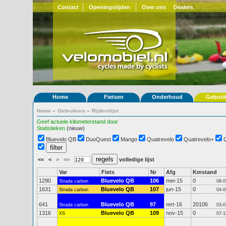
Contact
Openingstijden
Over ons
Dealers
Home
Fietsen
Onderhoud
Gebrui
Home
»
Gebruikers
»
Rijderslijst
Geef actuele kilometerstand door
Statistieken
(nieuw)
Bluevelo QB
DuoQuest
Mango
Quatrevelo
Quatrevelo+
<<
<
>
>>
volledige lijst
Var
Fiets
Nr
Afg
Kmstand
1290
Bluevelo QB
106
mei-15
0
Strada carbon
08-0
1631
Bluevelo QB
107
jun-15
0
Strada carbon
04-0
641
Bluevelo QB
97
mrt-16
20106
Strada carbon
03-0
1316
Bluevelo QB
109
nov-15
0
XS
07-1