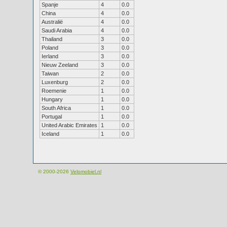
Spanje
4
0.0
China
4
0.0
Australië
4
0.0
Saudi Arabia
4
0.0
Thailand
3
0.0
Poland
3
0.0
Ierland
3
0.0
Nieuw Zeeland
3
0.0
Taiwan
2
0.0
Luxenburg
2
0.0
Roemenie
1
0.0
Hungary
1
0.0
South Africa
1
0.0
Portugal
1
0.0
United Arabic Emirates
1
0.0
Iceland
1
0.0
© 2000-2026
Velomobiel.nl