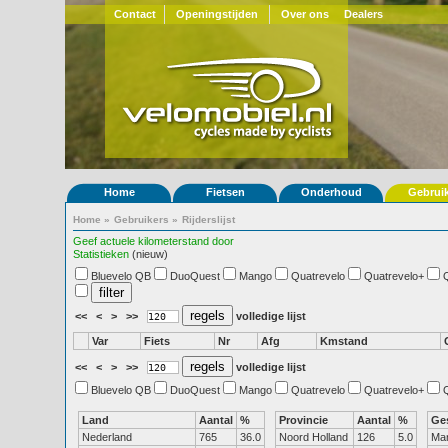
Contact
Openingstijden
Over ons
Dealers
Home
Fietsen
Onderhoud
Gebrui
Home
»
Gebruikers
»
Rijderslijst
Geef actuele kilometerstand door
Statistieken
(nieuw)
Bluevelo QB
DuoQuest
Mango
Quatrevelo
Quatrevelo+
<<
<
>
>>
volledige lijst
Var
Fiets
Nr
Afg
Kmstand
<<
<
>
>>
volledige lijst
Bluevelo QB
DuoQuest
Mango
Quatrevelo
Quatrevelo+
Land
Aantal
%
Provincie
Aantal
%
Ge
Nederland
765
36.0
Noord Holland
126
5.0
Ma