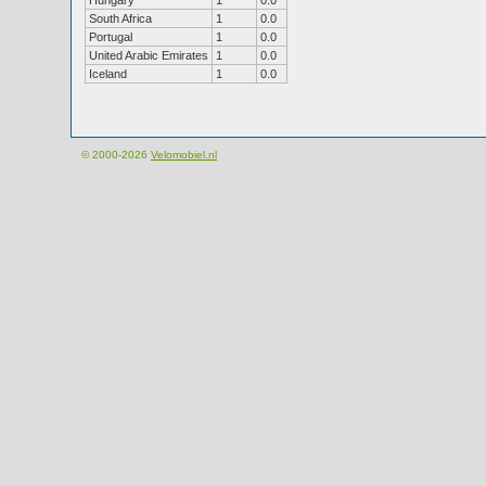
Hungary
1
0.0
South Africa
1
0.0
Portugal
1
0.0
United Arabic Emirates
1
0.0
Iceland
1
0.0
© 2000-2026
Velomobiel.nl