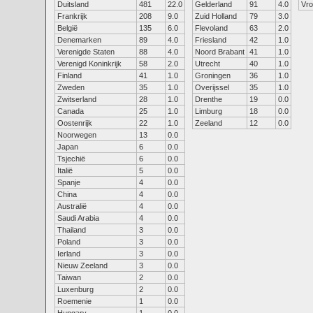
Duitsland
481
22.0
Gelderland
91
4.0
Vr
Frankrijk
208
9.0
Zuid Holland
79
3.0
België
135
6.0
Flevoland
63
2.0
Denemarken
89
4.0
Friesland
42
1.0
Verenigde Staten
88
4.0
Noord Brabant
41
1.0
Verenigd Koninkrijk
58
2.0
Utrecht
40
1.0
Finland
41
1.0
Groningen
36
1.0
Zweden
35
1.0
Overijssel
35
1.0
Zwitserland
28
1.0
Drenthe
19
0.0
Canada
25
1.0
Limburg
18
0.0
Oostenrijk
22
1.0
Zeeland
12
0.0
Noorwegen
13
0.0
Japan
6
0.0
Tsjechië
6
0.0
Italië
5
0.0
Spanje
4
0.0
China
4
0.0
Australië
4
0.0
Saudi Arabia
4
0.0
Thailand
3
0.0
Poland
3
0.0
Ierland
3
0.0
Nieuw Zeeland
3
0.0
Taiwan
2
0.0
Luxenburg
2
0.0
Roemenie
1
0.0