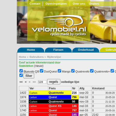
Contact
Openingstijden
Over ons
Dealers
Home
Fietsen
Onderhoud
Gebrui
Home
»
Gebruikers
»
Rijderslijst
Geef actuele kilometerstand door
Statistieken
(nieuw)
Bluevelo QB
DuoQuest
Mango
Quatrevelo
Quatrevelo+
<<
<
>
>>
volledige lijst
Var
Fiets
Nr
Afg
Kmstand
1422
Quatrevelo
216
sep-20
0
Carbon
30-09-20
1974
Quest
796
mei-16
0
carbon
20-05-16
1538
Quatrevelo
98
nov-18
0
Carbon
21-11-18
1376
Quest XS
146
mei-16
0
carbon
20-05-16
1740
Quest
797
mei-16
0
carbon
20-05-16
1156
Quest
145
apr-05
2142
22-08-08