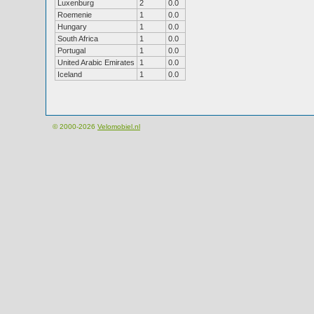
Luxenburg
2
0.0
Roemenie
1
0.0
Hungary
1
0.0
South Africa
1
0.0
Portugal
1
0.0
United Arabic Emirates
1
0.0
Iceland
1
0.0
© 2000-2026
Velomobiel.nl