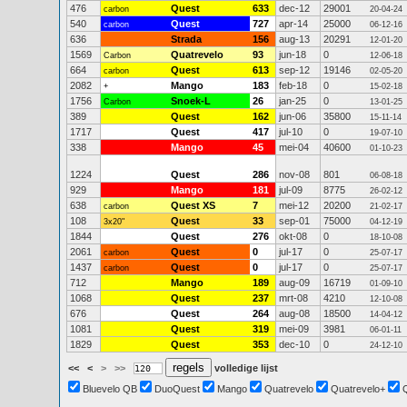
476
Quest
633
dec-12
29001
carbon
20-04-24
540
Quest
727
apr-14
25000
carbon
06-12-16
636
Strada
156
aug-13
20291
12-01-20
1569
Quatrevelo
93
jun-18
0
Carbon
12-06-18
664
Quest
613
sep-12
19146
carbon
02-05-20
2082
Mango
183
feb-18
0
+
15-02-18
1756
Snoek-L
26
jan-25
0
Carbon
13-01-25
389
Quest
162
jun-06
35800
15-11-14
1717
Quest
417
jul-10
0
19-07-10
338
Mango
45
mei-04
40600
01-10-23
1224
Quest
286
nov-08
801
06-08-18
929
Mango
181
jul-09
8775
26-02-12
638
Quest XS
7
mei-12
20200
carbon
21-02-17
108
Quest
33
sep-01
75000
3x20"
04-12-19
1844
Quest
276
okt-08
0
18-10-08
2061
Quest
0
jul-17
0
carbon
25-07-17
1437
Quest
0
jul-17
0
carbon
25-07-17
712
Mango
189
aug-09
16719
01-09-10
1068
Quest
237
mrt-08
4210
12-10-08
676
Quest
264
aug-08
18500
14-04-12
1081
Quest
319
mei-09
3981
06-01-11
1829
Quest
353
dec-10
0
24-12-10
<<
<
>
>>
volledige lijst
Bluevelo QB
DuoQuest
Mango
Quatrevelo
Quatrevelo+