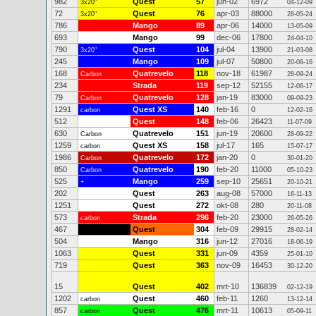
982
Quest
57
jun-02
6972
3x20"
04-12-09
72
Quest
76
apr-03
88000
3x20"
28-05-24
786
Mango
89
apr-06
14000
13-05-09
693
Mango
99
dec-06
17800
24-04-10
790
Quest
104
jul-04
13900
3x20"
21-03-08
245
Mango
109
jul-07
50800
20-06-16
168
Quatrevelo
118
nov-18
61987
Carbon
28-09-24
234
Strada
119
sep-12
52155
12-06-17
79
Quatrevelo
128
jan-19
83000
Carbon
09-09-23
1291
Quest XS
140
feb-16
0
carbon
12-02-16
512
Quest
148
feb-06
26423
11-07-09
630
Quatrevelo
151
jun-19
20600
Carbon
28-09-22
1259
Quest XS
158
jul-17
165
carbon
15-07-17
1986
Quatrevelo
172
jan-20
0
Carbon
30-01-20
850
Quatrevelo
190
feb-20
11000
Carbon
05-10-23
525
Mango
259
sep-10
25651
+
20-10-21
202
Quest
263
aug-08
57000
16-11-13
1251
Quest
272
okt-08
280
20-11-08
573
Strada
296
feb-20
23000
carbon
26-05-26
467
Quest
304
feb-09
29915
28-02-14
504
Mango
316
jun-12
27016
18-06-19
1063
Quest
331
jun-09
4359
25-01-10
719
Quest
363
nov-09
16453
30-12-20
15
Quest
402
mrt-10
136839
02-12-19
1202
Quest
460
feb-11
1260
carbon
13-12-14
857
Quest
476
mrt-11
10613
carbon
05-09-11