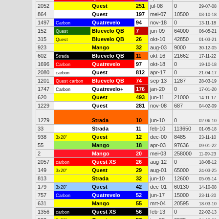
2052
Quest
251
jul-08
0
29-07-08
864
Quest
197
mei-07
10500
03-10-18
1497
Quatrevelo
94
nov-18
0
Carbon
13-11-18
152
Bluevelo QB
7
jun-09
64000
Quest
06-05-21
315
Bluevelo QB
26
okt-10
42850
Quest
01-03-21
923
Mango
32
aug-03
9000
30-12-05
602
Bluevelo QB
11
okt-16
21662
Strada
17-11-22
1696
Quatrevelo
97
okt-18
0
Carbon
19-10-18
2080
Quest
812
apr-17
0
carbon
21-04-17
1201
Bluevelo QB
74
sep-13
1287
Quest carbon
28-03-19
1747
Quatrevelo+
176
jan-20
0
Carbon
17-01-20
620
Quest
493
jun-11
21000
14-11-17
1229
Quest
281
nov-08
687
04-02-09
1279
Strada
10
jun-10
0
02-06-10
33
Strada
11
feb-10
113650
01-05-18
938
Quest
12
dec-00
8485
3x20"
23-11-10
55
Mango
18
apr-03
97636
09-01-22
2
Mango
20
mei-03
258000
11-09-23
2057
Quest XS
26
aug-12
0
carbon
18-08-12
149
Quest
29
aug-01
65000
3x20"
24-03-25
813
Strada
32
jun-10
12600
05-05-14
179
Quest
42
dec-01
60130
3x20"
14-10-08
757
Quatrevelo
52
jun-17
15000
Carbon
23-11-20
631
Mango
55
mrt-04
20595
18-03-10
1356
Quest XS
56
feb-13
0
carbon
22-02-13