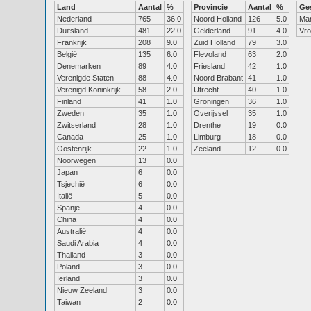
Land
Aantal
%
Provincie
Aantal
%
Ge
Nederland
765
36.0
Noord Holland
126
5.0
Ma
Duitsland
481
22.0
Gelderland
91
4.0
Vr
Frankrijk
208
9.0
Zuid Holland
79
3.0
België
135
6.0
Flevoland
63
2.0
Denemarken
89
4.0
Friesland
42
1.0
Verenigde Staten
88
4.0
Noord Brabant
41
1.0
Verenigd Koninkrijk
58
2.0
Utrecht
40
1.0
Finland
41
1.0
Groningen
36
1.0
Zweden
35
1.0
Overijssel
35
1.0
Zwitserland
28
1.0
Drenthe
19
0.0
Canada
25
1.0
Limburg
18
0.0
Oostenrijk
22
1.0
Zeeland
12
0.0
Noorwegen
13
0.0
Japan
6
0.0
Tsjechië
6
0.0
Italië
5
0.0
Spanje
4
0.0
China
4
0.0
Australië
4
0.0
Saudi Arabia
4
0.0
Thailand
3
0.0
Poland
3
0.0
Ierland
3
0.0
Nieuw Zeeland
3
0.0
Taiwan
2
0.0