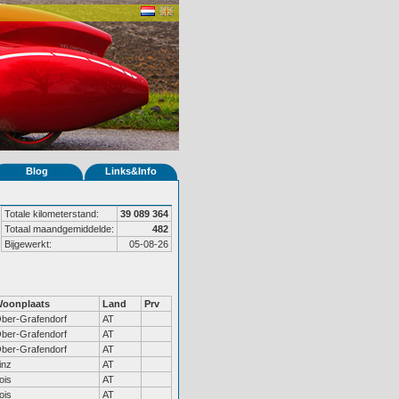
Blog
Links&Info
Totale kilometerstand:
39 089 364
Totaal maandgemiddelde:
482
Bijgewerkt:
05-08-26
oonplaats
Land
Prv
ber-Grafendorf
AT
ber-Grafendorf
AT
ber-Grafendorf
AT
inz
AT
ois
AT
ois
AT