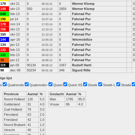
179
okt-21
0
0
Werner Klomp
G
09-10-21
149
okt-13
550
1859
Werner Klomp
G
14-10-13
648
feb-13
0
0
Fahrrad Pur
D
26-02-13
196
jul-14
0
0
Fahrrad Pur
D
10-07-14
178
mrt-14
0
0
Fahrrad Pur
D
17-03-14
156
okt-13
0
0
Fahrrad Pur
D
12-10-13
150
okt-13
0
0
Fahrrad Pur
D
21-10-13
144
apr-16
0
0
Velomobilize
D
13-04-16
134
jan-13
0
0
Fahrrad Pur
D
24-01-13
132
feb-13
0
0
Fahrrad Pur
D
26-02-13
131
feb-13
0
0
Fahrrad Pur
D
26-02-13
16
jun-12
0
0
Fahrrad Pur
D
16-06-12
119
jan-05
95130
1067
Rudolf Hartl
06-06-12
98
dec-06
50234
346
Sigurd Rille
04-01-19
ige lijst
o
Quatrevelo
Quatrevelo+
Quest
Quest XS
Snoek
Snoek-L
Strada
Provincie
Aantal
%
Geslacht
Aantal
%
Noord Holland
126
5.0
Man
1795
85.0
Gelderland
91
4.0
Vrouw
86
4.0
Zuid Holland
79
3.0
Flevoland
63
2.0
Friesland
42
1.0
Noord Brabant
41
1.0
Utrecht
40
1.0