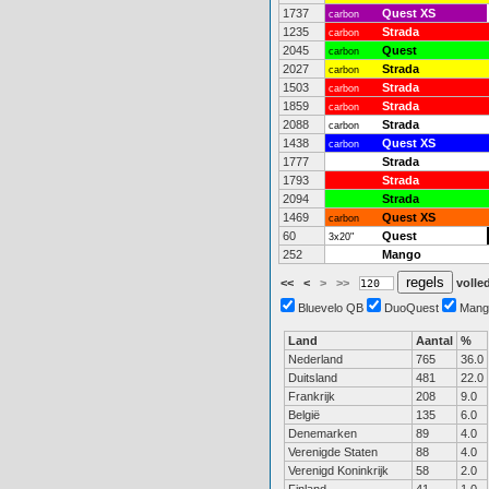
1737
Quest XS
carbon
1235
Strada
carbon
2045
Quest
carbon
2027
Strada
carbon
1503
Strada
carbon
1859
Strada
carbon
2088
Strada
carbon
1438
Quest XS
carbon
1777
Strada
1793
Strada
2094
Strada
1469
Quest XS
carbon
60
Quest
3x20"
252
Mango
<<
<
>
>>
volled
Bluevelo QB
DuoQuest
Mang
Land
Aantal
%
Nederland
765
36.0
Duitsland
481
22.0
Frankrijk
208
9.0
België
135
6.0
Denemarken
89
4.0
Verenigde Staten
88
4.0
Verenigd Koninkrijk
58
2.0