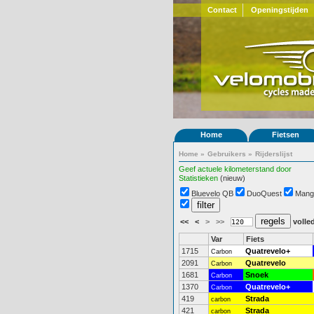
Contact
Openingstijden
Home
Fietsen
Home
»
Gebruikers
»
Rijderslijst
Geef actuele kilometerstand door
Statistieken
(nieuw)
Bluevelo QB
DuoQuest
Mang
<<
<
>
>>
volled
Var
Fiets
1715
Quatrevelo+
Carbon
2091
Quatrevelo
Carbon
1681
Snoek
Carbon
1370
Quatrevelo+
Carbon
419
Strada
carbon
421
Strada
carbon