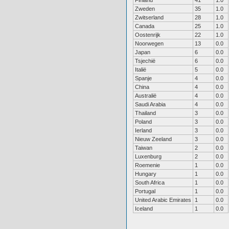
Finland
41
1.0
Zweden
35
1.0
Zwitserland
28
1.0
Canada
25
1.0
Oostenrijk
22
1.0
Noorwegen
13
0.0
Japan
6
0.0
Tsjechië
6
0.0
Italië
5
0.0
Spanje
4
0.0
China
4
0.0
Australië
4
0.0
Saudi Arabia
4
0.0
Thailand
3
0.0
Poland
3
0.0
Ierland
3
0.0
Nieuw Zeeland
3
0.0
Taiwan
2
0.0
Luxenburg
2
0.0
Roemenie
1
0.0
Hungary
1
0.0
South Africa
1
0.0
Portugal
1
0.0
United Arabic Emirates
1
0.0
Iceland
1
0.0