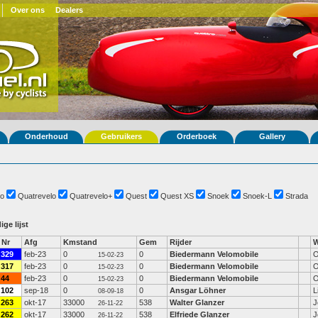
Over ons
Dealers
Onderhoud
Gebruikers
Orderboek
Gallery
o
Quatrevelo
Quatrevelo+
Quest
Quest XS
Snoek
Snoek-L
Strada
ige lijst
Nr
Afg
Kmstand
Gem
Rijder
W
329
feb-23
0
0
Biedermann Velomobile
O
15-02-23
317
feb-23
0
0
Biedermann Velomobile
O
15-02-23
44
feb-23
0
0
Biedermann Velomobile
O
15-02-23
102
sep-18
0
0
Ansgar Löhner
L
08-09-18
263
okt-17
33000
538
Walter Glanzer
J
26-11-22
262
okt-17
33000
538
Elfriede Glanzer
J
26-11-22