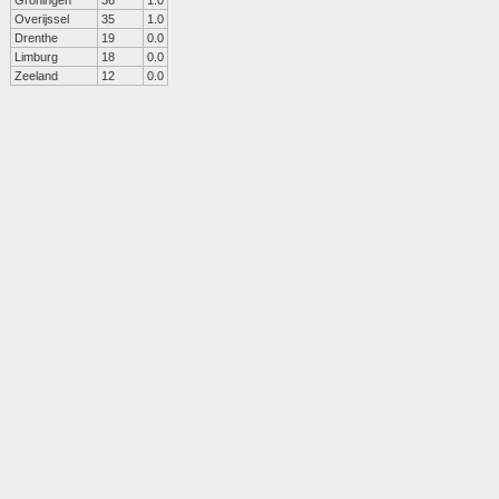
Groningen
36
1.0
Overijssel
35
1.0
Drenthe
19
0.0
Limburg
18
0.0
Zeeland
12
0.0