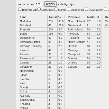
<<
<
>
>>
volledige lijst
Bluevelo QB
DuoQuest
Mango
Quatrevelo
Quatrevelo+
Land
Aantal
%
Provincie
Aantal
%
Ge
Nederland
765
36.0
Noord Holland
126
5.0
Ma
Duitsland
481
22.0
Gelderland
91
4.0
Vr
Frankrijk
208
9.0
Zuid Holland
79
3.0
België
135
6.0
Flevoland
63
2.0
Denemarken
89
4.0
Friesland
42
1.0
Verenigde Staten
88
4.0
Noord Brabant
41
1.0
Verenigd Koninkrijk
58
2.0
Utrecht
40
1.0
Finland
41
1.0
Groningen
36
1.0
Zweden
35
1.0
Overijssel
35
1.0
Zwitserland
28
1.0
Drenthe
19
0.0
Canada
25
1.0
Limburg
18
0.0
Oostenrijk
22
1.0
Zeeland
12
0.0
Noorwegen
13
0.0
Japan
6
0.0
Tsjechië
6
0.0
Italië
5
0.0
Spanje
4
0.0
China
4
0.0
Australië
4
0.0
Saudi Arabia
4
0.0
Thailand
3
0.0
Poland
3
0.0