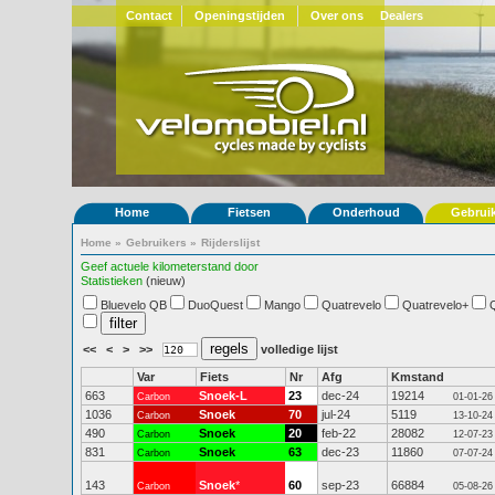
Contact
Openingstijden
Over ons
Dealers
Home
Fietsen
Onderhoud
Gebrui
Home
»
Gebruikers
»
Rijderslijst
Geef actuele kilometerstand door
Statistieken
(nieuw)
Bluevelo QB
DuoQuest
Mango
Quatrevelo
Quatrevelo+
<<
<
>
>>
volledige lijst
Var
Fiets
Nr
Afg
Kmstand
663
Snoek-L
23
dec-24
19214
Carbon
01-01-26
1036
Snoek
70
jul-24
5119
Carbon
13-10-24
490
Snoek
20
feb-22
28082
Carbon
12-07-23
831
Snoek
63
dec-23
11860
Carbon
07-07-24
143
Snoek
*
60
sep-23
66884
Carbon
05-08-26