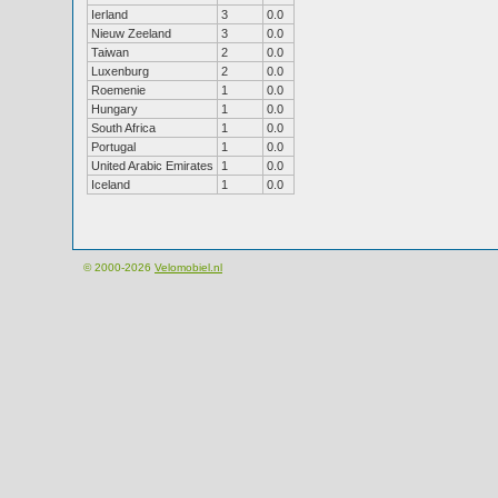
Ierland
3
0.0
Nieuw Zeeland
3
0.0
Taiwan
2
0.0
Luxenburg
2
0.0
Roemenie
1
0.0
Hungary
1
0.0
South Africa
1
0.0
Portugal
1
0.0
United Arabic Emirates
1
0.0
Iceland
1
0.0
© 2000-2026
Velomobiel.nl