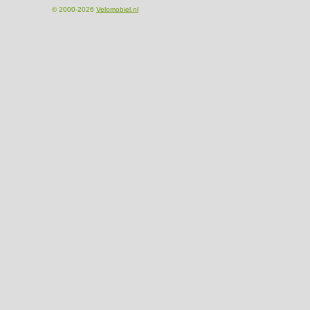
© 2000-2026
Velomobiel.nl