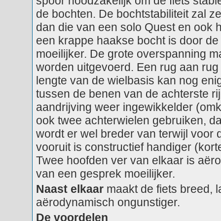
spoor noodzakelijk om de fiets stabi
de bochten. De bochtstabiliteit zal z
dan die van een solo Quest en ook h
een krappe haakse bocht is door de 
moeilijker. De grote overspanning m
worden uitgevoerd. Een rug aan rug 
lengte van de wielbasis kan nog eni
tussen de benen van de achterste rij
aandrijving weer ingewikkelder (omke
ook twee achterwielen gebruiken, dat
wordt er wel breder van terwijl voo
vooruit is constructief handiger (kor
Twee hoofden ver van elkaar is aër
van een gesprek moeilijker.
Naast elkaar
maakt de fiets breed, 
aërodynamisch ongunstiger.
De voordelen