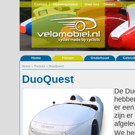
Contact
Openingstijden
Over ons
Dealers
Home
Fietsen
Onderhoud
Gebrui
Home
»
Fietsen
»
DuoQuest
DuoQuest
De Duo
hebben
er een
zijn e
afgele
We heb