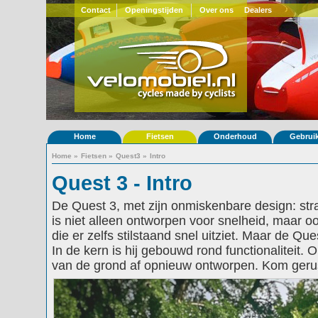
Contact
Openingstijden
Over ons
Dealers
Home
Fietsen
Onderhoud
Gebrui
Home
»
Fietsen
»
Quest3
»
Intro
Quest 3 - Intro
De Quest 3, met zijn onmiskenbare design: stra
is niet alleen ontworpen voor snelheid, maar oo
die er zelfs stilstaand snel uitziet. Maar de Que
In de kern is hij gebouwd rond functionaliteit.
van de grond af opnieuw ontworpen. Kom gerus