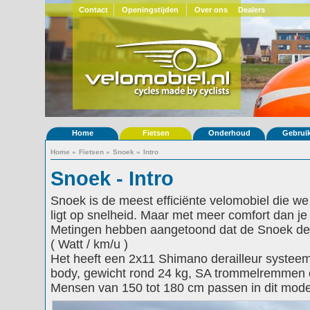
Contact
Openingstijden
Over ons
Dealers
Home
Fietsen
Onderhoud
Gebrui
Home
»
Fietsen
»
Snoek
»
Intro
Snoek - Intro
Snoek is de meest efficiënte velomobiel die w
ligt op snelheid. Maar met meer comfort dan j
Metingen hebben aangetoond dat de Snoek de s
( Watt / km/u )
Het heeft een 2x11 Shimano derailleur systeem,
body, gewicht rond 24 kg, SA trommelremmen e
Mensen van 150 tot 180 cm passen in dit mode