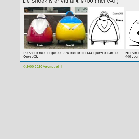
De Snoek is er vanaf € 9700 (incl VAT)
De Snoek heeft ongeveer 20% kleiner frontaal opervlak dan de
Hier vind
QuestXS.
406 voor 
© 2000-2026
Velomobiel.nl