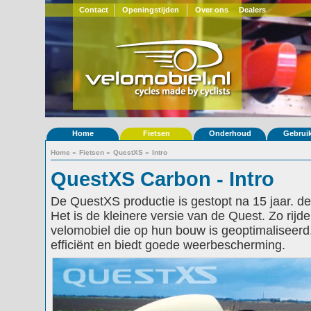
Contact
Openingstijden
Over ons
Dealers
Home
Fietsen
Onderhoud
Gebrui
Home
»
Fietsen
»
QuestXS
»
Intro
QuestXS Carbon - Intro
De QuestXS productie is gestopt na 15 jaar. de
Het is de kleinere versie van de Quest. Zo rij
velomobiel die op hun bouw is geoptimaliseerd
efficiënt en biedt goede weerbescherming.