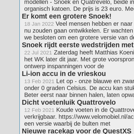
modellen - Snoek en Quatrevelo, beide in 
organisch katoen. De prijs is 23 euro. Me
Er komt een grotere Snoek!
Veel mensen hebben er naar 
18 Jan 2022
nu zouden gaan ontwikkelen. Er wachte
we besloten om een grotere versie van d
Snoek rijdt eerste wedstrijden me
Zaterdag heeft Matthias Koen
22 Jul 2021
het WK later dit jaar. Met grote voorspron
ontwerp inspanningen voor de
Li-ion accu in de vrieskou
Let op - onze blauwe en zwar
13 Feb 2021
onder 0 graden Celsius. De accu kan stuk 
Beter eerst naar binnen halen, laten op
Dicht voetenluik Quattrovelo
Koude voeten in de Quattrovel
12 Feb 2021
verkrijgbaar. https://www.velomobiel.nl/
een versie waarbij de bulten met
Nieuwe racekap voor de QuestXS