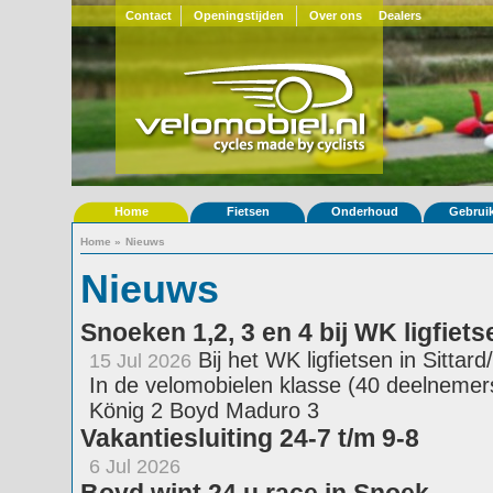
Contact
Openingstijden
Over ons
Dealers
Home
Fietsen
Onderhoud
Gebrui
Home
»
Nieuws
Nieuws
Snoeken 1,2, 3 en 4 bij WK ligfiet
Bij het WK ligfietsen in Sitta
15 Jul 2026
In de velomobielen klasse (40 deelnemers
König 2 Boyd Maduro 3
Vakantiesluiting 24-7 t/m 9-8
6 Jul 2026