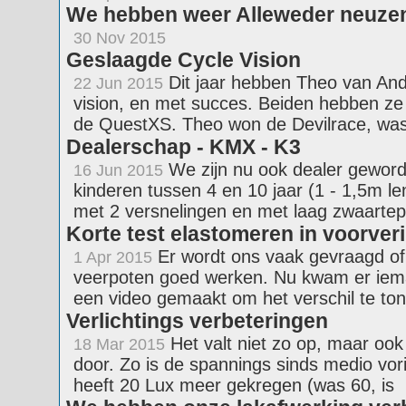
We hebben weer Alleweder neuze
30 Nov 2015
Geslaagde Cycle Vision
Dit jaar hebben Theo van An
22 Jun 2015
vision, en met succes. Beiden hebben z
de QuestXS. Theo won de Devilrace, wa
Dealerschap - KMX - K3
We zijn nu ook dealer geword
16 Jun 2015
kinderen tussen 4 en 10 jaar (1 - 1,5m l
met 2 versnelingen en met laag zwaartep
Korte test elastomeren in voorver
Er wordt ons vaak gevraagd of 
1 Apr 2015
veerpoten goed werken. Nu kwam er iem
een video gemaakt om het verschil te to
Verlichtings verbeteringen
Het valt niet zo op, maar ook
18 Mar 2015
door. Zo is de spannings sinds medio vor
heeft 20 Lux meer gekregen (was 60, is