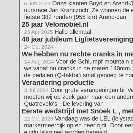
Onze klanten Boyd en Arend-J
6 Jun 2025
uursrace Jan Kranczoch! Ze wonnen de ee
fietste 382 ronden (955 km) Arend-Jan
25 jaar Velomobiel.nl
Hallo alle
23 Apr 2025
40 jaar jubileum Ligfietsverenigi
24 Oct 2024
We hebben nu rechte cranks in m
Voor de Schlumpf mountain d
14 Aug 2024
we vanaf nu cranks in de maten 140m
de pedalen (Q-faktor) smal genoeg te h
Verandering productie
Door grote veranderingen bij Ve
3 Jul 2024
moeten wij op zoek gaan naar een andere p
Quatrevelo's . De levering van
Eerste wedstrijd met Snoek L , me
Vandaag was de LEL (lelystad-
22 Oct 2023
markermeerdijk op en neer rijdt. Door een 
einduitslag niet worden bepaald,