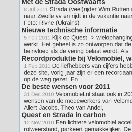
Met de Strada Oostwaarts
Strada (veel)rijder Wim Rutten 
8 Jul 2011
naar Zwolle vv en rijdt in de vakantie naa
Foto: Rivne (Ukrains)
Nieuwe technische informatie
Kijk op Quest -> wielophangin
5 Feb 2011
werkt. Het geheel is zo ontworpen dat d
beinvloed als de vering belast wordt. Als
Recordproduktie bij Velomobiel, wa
De liefhebbers van cijfers hebb
1 Feb 2011
deze site, vorig jaar zijn er een recorda
op de weg gezet. En
De beste wensen voor 2011
Velomobiel.nl staat ook in 20
31 Dec 2010
wensen van de medewerkers van Velomobie
Allert Jacobs, Theo van Andel,
Quest en Strada in carbon
Een lichtere velomobiel accel
12 Nov 2010
rolweerstand, parkeert gemakkelijker. De v