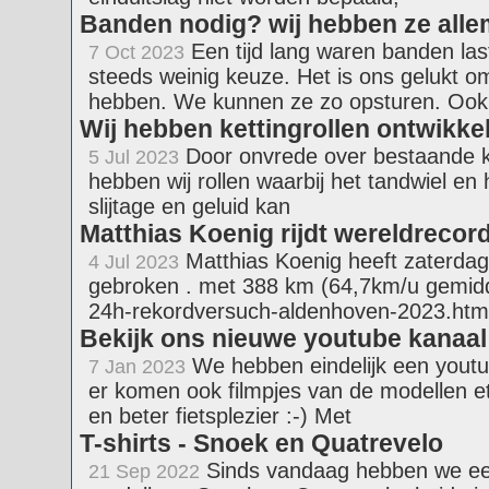
Banden nodig? wij hebben ze alle
Een tijd lang waren banden la
7 Oct 2023
steeds weinig keuze. Het is ons gelukt om
hebben. We kunnen ze zo opsturen. Ook
Wij hebben kettingrollen ontwikke
Door onvrede over bestaande ket
5 Jul 2023
hebben wij rollen waarbij het tandwiel en
slijtage en geluid kan
Matthias Koenig rijdt wereldrecor
Matthias Koenig heeft zaterdag
4 Jul 2023
gebroken . met 388 km (64,7km/u gemidde
24h-rekordversuch-aldenhoven-2023.html 
Bekijk ons nieuwe youtube kanaal
We hebben eindelijk een youtub
7 Jan 2023
er komen ook filmpjes van de modellen etc
en beter fietsplezier :-) Met
T-shirts - Snoek en Quatrevelo
Sinds vandaag hebben we een 
21 Sep 2022