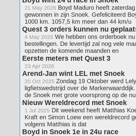
Boyd wint 24 u race in Snoek
Boyd Maduro heeft zaterdag 
21 May 2026
gewonnen in zijn Snoek. Gefeliciteerd Bo
1000 km. 1057,5 km meer dan 44 km/u
Quest 3 orders kunnen nu geplaa
We hebben ons orderboek nu op
4 May 2026
bestellingen. De levertijd zal nog vele 
opzetten de komende maanden en
Eerste meters met Quest 3
23 Apr 2026
Arend-Jan wint LEL met Snoek
Zondag 19 Oktober werd Lely
20 Oct 2025
ligfietswedstrijd over de Markerwaarddij
de Snoek met grote voorsprong op de 
Nieuw Wereldrecord met Snoek
Dit weekend heeft Matthias Koe
1 Jul 2025
Kraft en Simon Loew een wereldrecord ge
volgens Matthias is dat
Boyd in Snoek 1e in 24u race