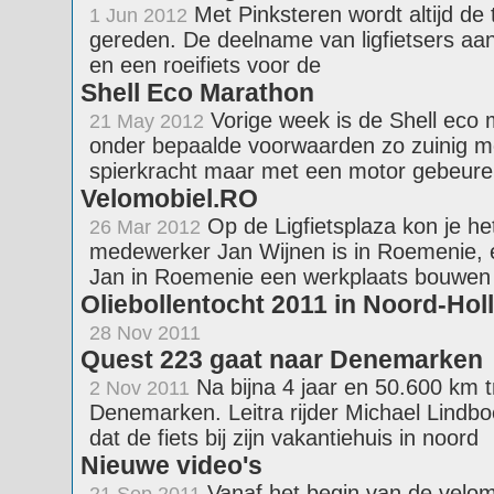
Met Pinksteren wordt altijd de
1 Jun 2012
gereden. De deelname van ligfietsers aan d
en een roeifiets voor de
Shell Eco Marathon
Vorige week is de Shell eco 
21 May 2012
onder bepaalde voorwaarden zo zuinig mo
spierkracht maar met een motor gebeure
Velomobiel.RO
Op de Ligfietsplaza kon je het 
26 Mar 2012
medewerker Jan Wijnen is in Roemenie, e
Jan in Roemenie een werkplaats bouwen
Oliebollentocht 2011 in Noord-Hol
28 Nov 2011
Quest 223 gaat naar Denemarken
Na bijna 4 jaar en 50.600 km 
2 Nov 2011
Denemarken. Leitra rijder Michael Lindb
dat de fiets bij zijn vakantiehuis in noord
Nieuwe video's
Vanaf het begin van de velom