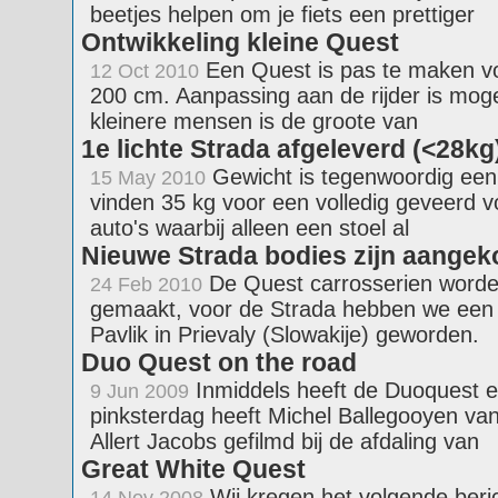
beetjes helpen om je fiets een prettiger
Ontwikkeling kleine Quest
Een Quest is pas te maken vo
12 Oct 2010
200 cm. Aanpassing aan de rijder is mogeli
kleinere mensen is de groote van
1e lichte Strada afgeleverd (<28kg
Gewicht is tegenwoordig een 
15 May 2010
vinden 35 kg voor een volledig geveerd vo
auto's waarbij alleen een stoel al
Nieuwe Strada bodies zijn aange
De Quest carrosserien worden 
24 Feb 2010
gemaakt, voor de Strada hebben we een n
Pavlik in Prievaly (Slowakije) geworden.
Duo Quest on the road
Inmiddels heeft de Duoquest er
9 Jun 2009
pinksterdag heeft Michel Ballegooyen va
Allert Jacobs gefilmd bij de afdaling van
Great White Quest
Wij kregen het volgende beri