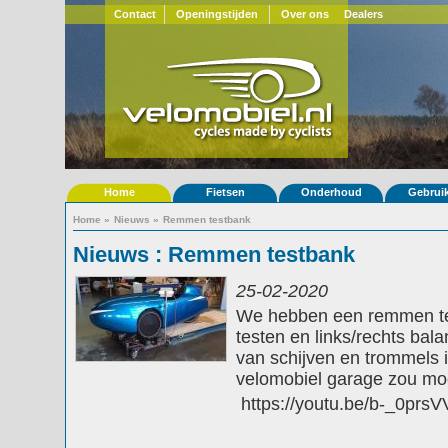
Contact
Openingstijden
Over ons
Dealers
Home
Fietsen
Onderhoud
Gebrui
Home
»
Nieuws
»
Remmen testbank
Nieuws : Remmen testbank
25-02-2020
We hebben een remmen t
testen en links/rechts ba
van schijven en trommels 
velomobiel garage zou mo
https://youtu.be/b-_0prsVV