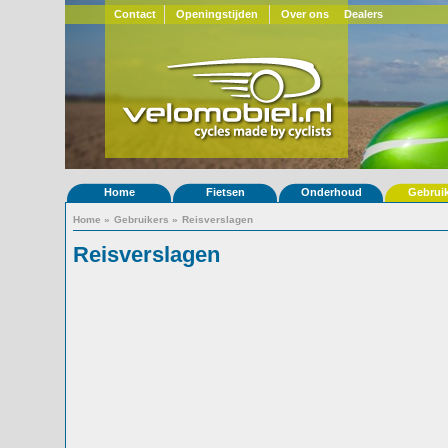
Contact
Openingstijden
Over ons
Dealers
Home
Fietsen
Onderhoud
Gebrui
Home
»
Gebruikers
»
Reisverslagen
Reisverslagen