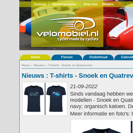
Contact
Openingstijden
Over ons
Dealers
Home
Fietsen
Onderhoud
Gebrui
Home
»
Nieuws
»
T-shirts - Snoek en Quatrevelo
Nieuws : T-shirts - Snoek en Quatre
21-09-2022
Sinds vandaag hebben we e
modellen - Snoek en Quatr
navy;
organisch katoen.
De
Meer informatie en foto's: