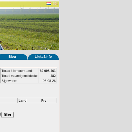
Blog
Links&Info
Totale kilometerstand:
39 098 461
Totaal maandgemiddelde:
482
Bijgewerkt:
06-08-26
Land
Prv