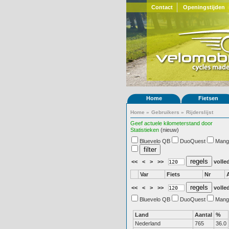
Contact
Openingstijden
Home
Fietsen
Home
»
Gebruikers
»
Rijderslijst
Geef actuele kilometerstand door
Statistieken
(nieuw)
Bluevelo QB
DuoQuest
Mang
<<
<
>
>>
volled
Var
Fiets
Nr
<<
<
>
>>
volled
Bluevelo QB
DuoQuest
Mang
Land
Aantal
%
Nederland
765
36.0