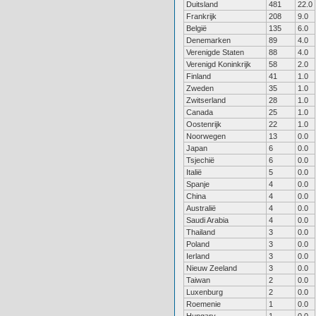
Duitsland
481
22.0
Frankrijk
208
9.0
België
135
6.0
Denemarken
89
4.0
Verenigde Staten
88
4.0
Verenigd Koninkrijk
58
2.0
Finland
41
1.0
Zweden
35
1.0
Zwitserland
28
1.0
Canada
25
1.0
Oostenrijk
22
1.0
Noorwegen
13
0.0
Japan
6
0.0
Tsjechië
6
0.0
Italië
5
0.0
Spanje
4
0.0
China
4
0.0
Australië
4
0.0
Saudi Arabia
4
0.0
Thailand
3
0.0
Poland
3
0.0
Ierland
3
0.0
Nieuw Zeeland
3
0.0
Taiwan
2
0.0
Luxenburg
2
0.0
Roemenie
1
0.0