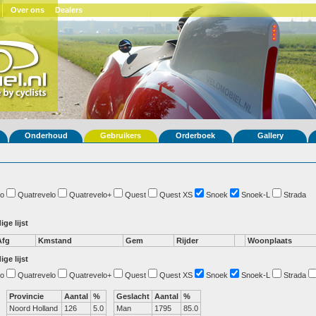
Over ons
Dealers
Onderhoud
Gebruikers
Orderboek
Gallery
o
Quatrevelo
Quatrevelo+
Quest
Quest XS
Snoek
Snoek-L
Strada
ige lijst
Afg
Kmstand
Gem
Rijder
Woonplaats
ige lijst
o
Quatrevelo
Quatrevelo+
Quest
Quest XS
Snoek
Snoek-L
Strada
Provincie
Aantal
%
Geslacht
Aantal
%
Noord Holland
126
5.0
Man
1795
85.0