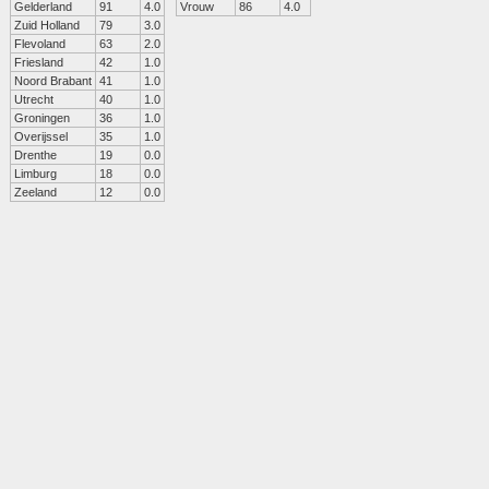
Gelderland
91
4.0
Vrouw
86
4.0
Zuid Holland
79
3.0
Flevoland
63
2.0
Friesland
42
1.0
Noord Brabant
41
1.0
Utrecht
40
1.0
Groningen
36
1.0
Overijssel
35
1.0
Drenthe
19
0.0
Limburg
18
0.0
Zeeland
12
0.0