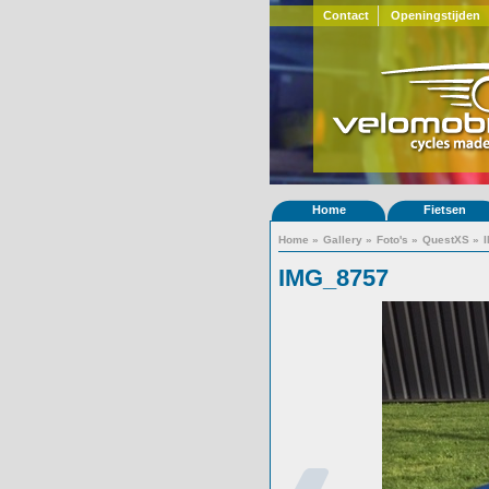
Contact
Openingstijden
Home
Fietsen
Home
»
Gallery
»
Foto's
»
QuestXS
»
IMG_8757