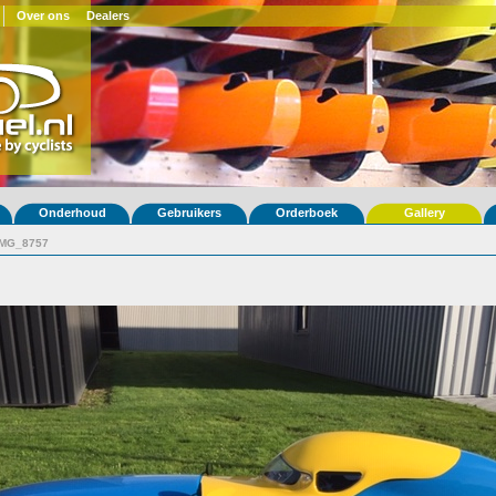
Over ons
Dealers
Onderhoud
Gebruikers
Orderboek
Gallery
IMG_8757