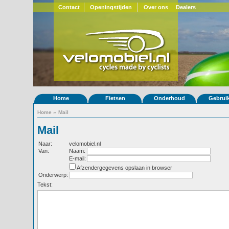
Contact
Openingstijden
Over ons
Dealers
Home
Fietsen
Onderhoud
Gebrui
Home
»
Mail
Mail
Naar:
velomobiel.nl
Van:
Naam:
E-mail:
Afzendergegevens opslaan in browser
Onderwerp:
Tekst: