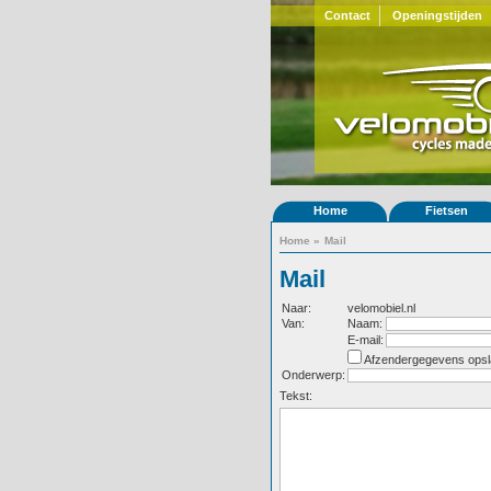
Contact
Openingstijden
Home
Fietsen
Home
»
Mail
Mail
Naar:
velomobiel.nl
Van:
Naam:
E-mail:
Afzendergegevens opsl
Onderwerp:
Tekst: