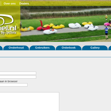
Over ons
Dealers
Onderhoud
Gebruikers
Orderboek
Gallery
aan in browser