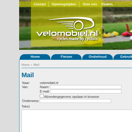
Contact
Openingstijden
Over ons
Dealers
Home
Fietsen
Onderhoud
Gebrui
Home
»
Mail
Mail
Naar:
velomobiel.nl
Van:
Naam:
E-mail:
Afzendergegevens opslaan in browser
Onderwerp:
Tekst: