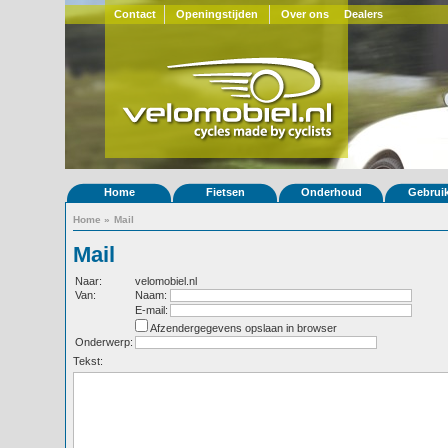
Contact
Openingstijden
Over ons
Dealers
Home
Fietsen
Onderhoud
Gebrui
Home
»
Mail
Mail
Naar:
velomobiel.nl
Van:
Naam:
E-mail:
Afzendergegevens opslaan in browser
Onderwerp:
Tekst: