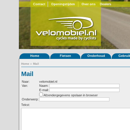
Contact
Openingstijden
Over ons
Dealers
Home
Fietsen
Onderhoud
Gebrui
Home
»
Mail
Mail
Naar:
velomobiel.nl
Van:
Naam:
E-mail:
Afzendergegevens opslaan in browser
Onderwerp:
Tekst: