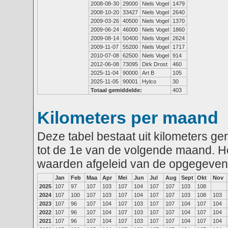
2008-08-30
29000
Niels Vogel
1479
2008-10-20
33427
Niels Vogel
2640
2009-03-26
40500
Niels Vogel
1370
2009-06-24
46000
Niels Vogel
1860
2009-08-14
50400
Niels Vogel
2624
2009-11-07
55200
Niels Vogel
1717
2010-07-08
62500
Niels Vogel
914
2012-06-08
73095
Dirk Drost
460
2025-11-04
90000
Art B
105
2025-11-05
90001
Hylco
30
Totaal gemiddelde:
403
Kilometers per maand
Deze tabel bestaat uit kilometers g
tot de 1e van de volgende maand. He
waarden afgeleid van de opgegeven
Jan
Feb
Maa
Apr
Mei
Jun
Jul
Aug
Sept
Okt
Nov
2025
107
97
107
103
107
104
107
107
103
108
2024
107
100
107
103
107
104
107
107
103
108
103
2023
107
96
107
104
107
103
107
107
104
107
104
2022
107
96
107
104
107
103
107
107
104
107
104
2021
107
96
107
104
107
103
107
107
104
107
104