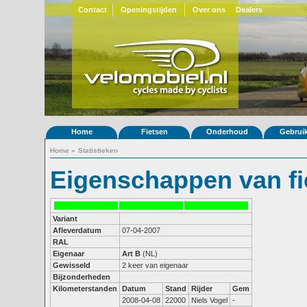
Contact
Openingstijden
Over ons
Dealers
Home
Fietsen
Onderhoud
Gebrui
Home
»
Statistieken
Eigenschappen van fi
Variant
Afleverdatum
07-04-2007
RAL
Eigenaar
Art B
(NL)
Gewisseld
2 keer van eigenaar
Bijzonderheden
Kilometerstanden
Datum
Stand
Rijder
Gem
2008-04-08
22000
Niels Vogel
-