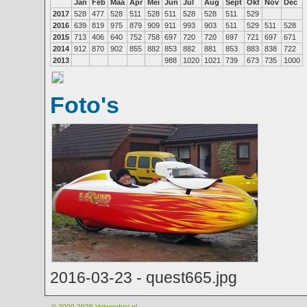
Jan
Feb
Maa
Apr
Mei
Jun
Jul
Aug
Sept
Okt
Nov
Dec
2017
528
477
528
511
528
511
528
528
511
529
2016
639
819
975
879
909
911
993
903
511
529
511
528
2015
713
406
640
752
758
697
720
720
697
721
697
671
2014
912
870
902
855
882
853
882
881
853
883
838
722
2013
988
1020
1021
739
673
735
1000
Foto's
2016-03-23 - quest665.jpg
© 2000-2026
Velomobiel.nl