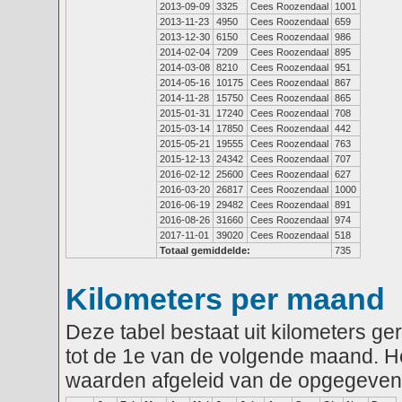
2013-09-09
3325
Cees Roozendaal
1001
2013-11-23
4950
Cees Roozendaal
659
2013-12-30
6150
Cees Roozendaal
986
2014-02-04
7209
Cees Roozendaal
895
2014-03-08
8210
Cees Roozendaal
951
2014-05-16
10175
Cees Roozendaal
867
2014-11-28
15750
Cees Roozendaal
865
2015-01-31
17240
Cees Roozendaal
708
2015-03-14
17850
Cees Roozendaal
442
2015-05-21
19555
Cees Roozendaal
763
2015-12-13
24342
Cees Roozendaal
707
2016-02-12
25600
Cees Roozendaal
627
2016-03-20
26817
Cees Roozendaal
1000
2016-06-19
29482
Cees Roozendaal
891
2016-08-26
31660
Cees Roozendaal
974
2017-11-01
39020
Cees Roozendaal
518
Totaal gemiddelde:
735
Kilometers per maand
Deze tabel bestaat uit kilometers g
tot de 1e van de volgende maand. He
waarden afgeleid van de opgegeven