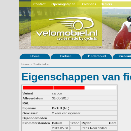
Contact
Openingstijden
Over ons
Dealers
Home
Fietsen
Onderhoud
Gebrui
Home
»
Statistieken
Eigenschappen van fi
Variant
carbon
Afleverdatum
31-05-2013
RAL
Eigenaar
Dick B
(NL)
Gewisseld
2 keer van eigenaar
Bijzonderheden
Kilometerstanden
Datum
Stand
Rijder
Gem
2013-05-31
0
Cees Roozendaal
-