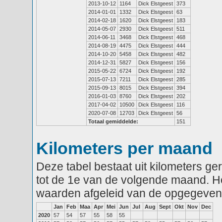
2013-10-12
1164
Dick Elstgeest
373
2014-01-01
1332
Dick Elstgeest
63
2014-02-18
1620
Dick Elstgeest
183
2014-05-07
2930
Dick Elstgeest
511
2014-06-11
3468
Dick Elstgeest
468
2014-08-19
4475
Dick Elstgeest
444
2014-10-20
5458
Dick Elstgeest
482
2014-12-31
5827
Dick Elstgeest
156
2015-05-22
6724
Dick Elstgeest
192
2015-07-13
7211
Dick Elstgeest
285
2015-09-13
8015
Dick Elstgeest
394
2016-01-03
8760
Dick Elstgeest
202
2017-04-02
10500
Dick Elstgeest
116
2020-07-08
12703
Dick Elstgeest
56
Totaal gemiddelde:
151
Kilometers per maand
Deze tabel bestaat uit kilometers g
tot de 1e van de volgende maand. He
waarden afgeleid van de opgegeven
Jan
Feb
Maa
Apr
Mei
Jun
Jul
Aug
Sept
Okt
Nov
Dec
2020
57
54
57
55
58
55