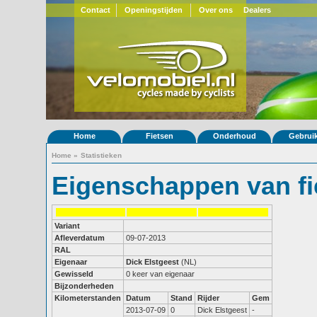
Contact
Openingstijden
Over ons
Dealers
Home
Fietsen
Onderhoud
Gebrui
Home
»
Statistieken
Eigenschappen van fi
Variant
Afleverdatum
09-07-2013
RAL
Eigenaar
Dick Elstgeest
(NL)
Gewisseld
0 keer van eigenaar
Bijzonderheden
Kilometerstanden
Datum
Stand
Rijder
Gem
2013-07-09
0
Dick Elstgeest
-