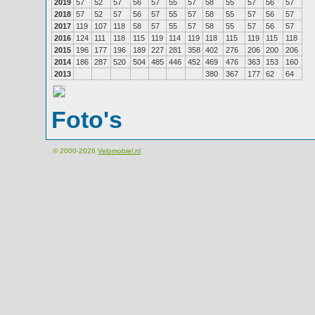
2019
57
52
57
56
57
55
57
58
55
57
56
57
2018
57
52
57
56
57
55
57
58
55
57
56
57
2017
119
107
118
58
57
55
57
58
55
57
56
57
2016
124
111
118
115
119
114
119
118
115
119
115
118
2015
196
177
196
189
227
281
358
402
276
206
200
206
2014
186
287
520
504
485
446
452
469
476
363
153
160
2013
380
367
177
62
64
Foto's
© 2000-2026
Velomobiel.nl