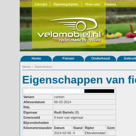
Contact
Openingstijden
Over ons
Dealers
Home
Fietsen
Onderhoud
Gebrui
Home
»
Statistieken
Eigenschappen van fi
Variant
carbon
Afleverdatum
06-03-2014
RAL
Eigenaar
Rudi Bartels
(B)
Gewisseld
0 keer van eigenaar
Bijzonderheden
Kilometerstanden
Datum
Stand
Rijder
Gem
2014-03-06
0
EMvelomobiel
-