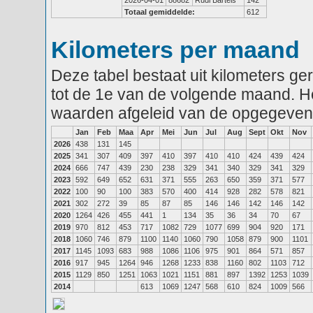
2026-04-01
88682
Rudi Bartels
142
Totaal gemiddelde:
612
Kilometers per maand
Deze tabel bestaat uit kilometers g
tot de 1e van de volgende maand. He
waarden afgeleid van de opgegeven
Jan
Feb
Maa
Apr
Mei
Jun
Jul
Aug
Sept
Okt
Nov
2026
438
131
145
2025
341
307
409
397
410
397
410
410
424
439
424
2024
666
747
439
230
238
329
341
340
329
341
329
2023
592
649
652
631
371
555
263
650
359
371
577
2022
100
90
100
383
570
400
414
928
282
578
821
2021
302
272
39
85
87
85
146
146
142
146
142
2020
1264
426
455
441
1
134
35
36
34
70
67
2019
970
812
453
717
1082
729
1077
699
904
920
171
2018
1060
746
879
1100
1140
1060
790
1058
879
900
1101
2017
1145
1093
683
988
1086
1106
975
901
864
571
857
2016
917
945
1264
946
1268
1233
838
1160
802
1103
712
2015
1129
850
1251
1063
1021
1151
881
897
1392
1253
1039
2014
613
1069
1247
568
610
824
1009
566