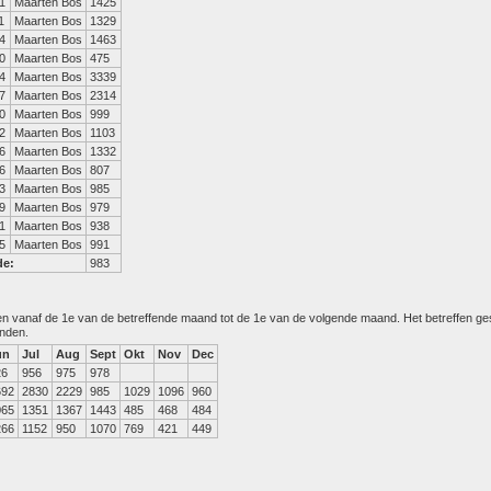
1
Maarten Bos
1425
1
Maarten Bos
1329
4
Maarten Bos
1463
0
Maarten Bos
475
4
Maarten Bos
3339
7
Maarten Bos
2314
0
Maarten Bos
999
2
Maarten Bos
1103
6
Maarten Bos
1332
6
Maarten Bos
807
3
Maarten Bos
985
9
Maarten Bos
979
1
Maarten Bos
938
5
Maarten Bos
991
de:
983
den vanaf de 1e van de betreffende maand tot de 1e van de volgende maand. Het betreffen g
anden.
un
Jul
Aug
Sept
Okt
Nov
Dec
26
956
975
978
692
2830
2229
985
1029
1096
960
065
1351
1367
1443
485
468
484
266
1152
950
1070
769
421
449