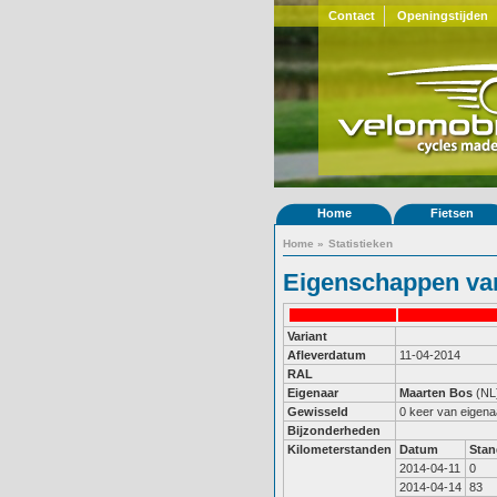
Contact
Openingstijden
Home
Fietsen
Home
»
Statistieken
Eigenschappen van
Variant
Afleverdatum
11-04-2014
RAL
Eigenaar
Maarten Bos
(NL
Gewisseld
0 keer van eigena
Bijzonderheden
Kilometerstanden
Datum
Stan
2014-04-11
0
2014-04-14
83