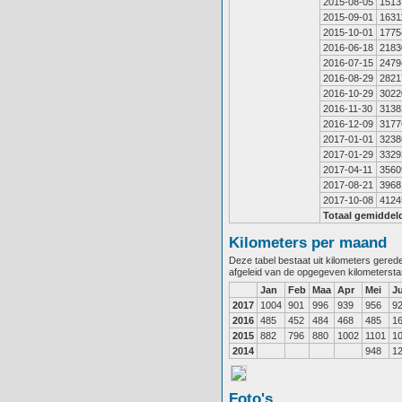
2015-08-05
1513
2015-09-01
1631
2015-10-01
1775
2016-06-18
2183
2016-07-15
2479
2016-08-29
2821
2016-10-29
3022
2016-11-30
3138
2016-12-09
3177
2017-01-01
3238
2017-01-29
3329
2017-04-11
3560
2017-08-21
3968
2017-10-08
4124
Totaal gemiddel
Kilometers per maand
Deze tabel bestaat uit kilometers gere
afgeleid van de opgegeven kilometerst
Jan
Feb
Maa
Apr
Mei
J
2017
1004
901
996
939
956
9
2016
485
452
484
468
485
1
2015
882
796
880
1002
1101
1
2014
948
1
Foto's