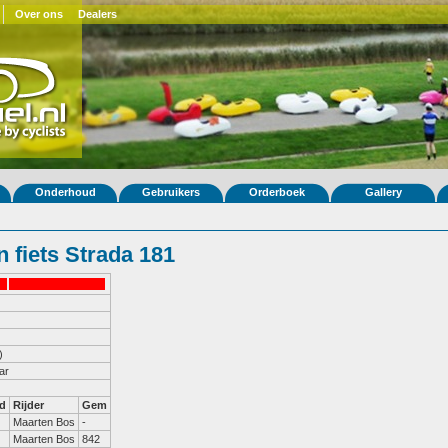
Over ons
Dealers
Onderhoud
Gebruikers
Orderboek
Gallery
 fiets Strada 181
)
ar
d
Rijder
Gem
Maarten Bos
-
Maarten Bos
842