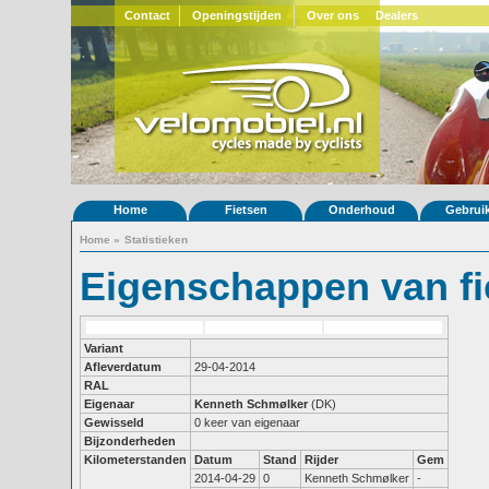
Contact
Openingstijden
Over ons
Dealers
Home
Fietsen
Onderhoud
Gebrui
Home
»
Statistieken
Eigenschappen van fi
Variant
Afleverdatum
29-04-2014
RAL
Eigenaar
Kenneth Schmølker
(DK)
Gewisseld
0 keer van eigenaar
Bijzonderheden
Kilometerstanden
Datum
Stand
Rijder
Gem
2014-04-29
0
Kenneth Schmølker
-