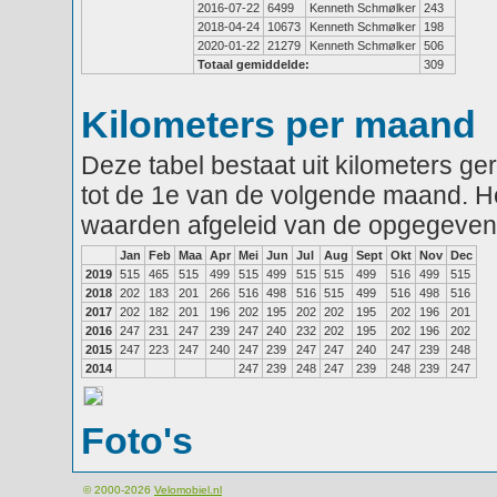
2016-07-22
6499
Kenneth Schmølker
243
2018-04-24
10673
Kenneth Schmølker
198
2020-01-22
21279
Kenneth Schmølker
506
Totaal gemiddelde:
309
Kilometers per maand
Deze tabel bestaat uit kilometers g
tot de 1e van de volgende maand. He
waarden afgeleid van de opgegeven
Jan
Feb
Maa
Apr
Mei
Jun
Jul
Aug
Sept
Okt
Nov
Dec
2019
515
465
515
499
515
499
515
515
499
516
499
515
2018
202
183
201
266
516
498
516
515
499
516
498
516
2017
202
182
201
196
202
195
202
202
195
202
196
201
2016
247
231
247
239
247
240
232
202
195
202
196
202
2015
247
223
247
240
247
239
247
247
240
247
239
248
2014
247
239
248
247
239
248
239
247
Foto's
© 2000-2026
Velomobiel.nl