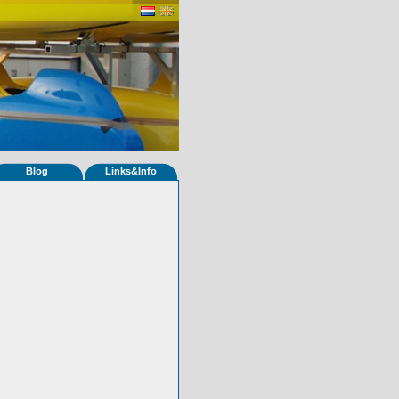
Blog
Links&Info