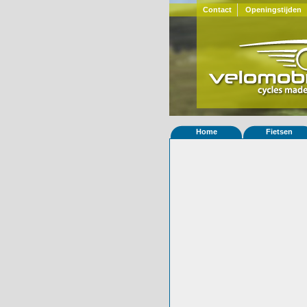
Contact
Openingstijden
Home
Fietsen
Home
»
Statistieken
Eigenschappen van
Foto's
© 2000-2026
Velomobiel.nl
Variant
Afleverdatum
21-03-2015
RAL
Eigenaar
S H
(NL)
Gewisseld
0 keer van eigena
Bijzonderheden