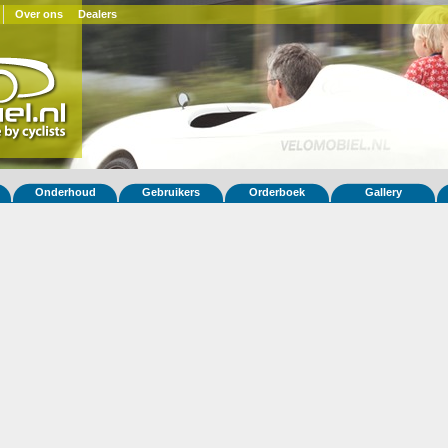
Over ons
Dealers
Onderhoud
Gebruikers
Orderboek
Gallery
 fiets Quest 757
ar