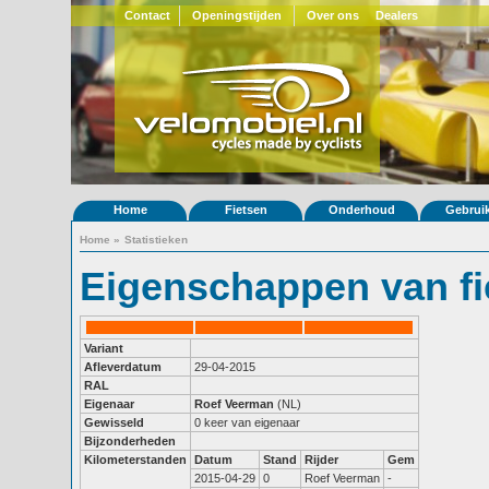
Contact
Openingstijden
Over ons
Dealers
Home
Fietsen
Onderhoud
Gebrui
Home
»
Statistieken
Eigenschappen van fi
Variant
Afleverdatum
29-04-2015
RAL
Eigenaar
Roef Veerman
(NL)
Gewisseld
0 keer van eigenaar
Bijzonderheden
Kilometerstanden
Datum
Stand
Rijder
Gem
2015-04-29
0
Roef Veerman
-