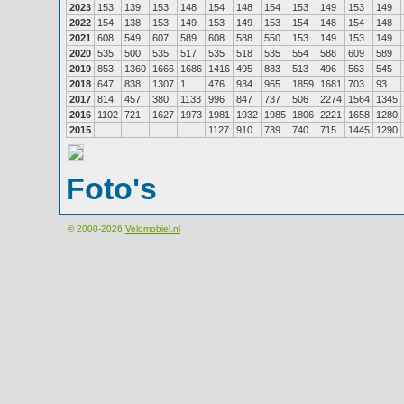
2023
153
139
153
148
154
148
154
153
149
153
149
2022
154
138
153
149
153
149
153
154
148
154
148
2021
608
549
607
589
608
588
550
153
149
153
149
2020
535
500
535
517
535
518
535
554
588
609
589
2019
853
1360
1666
1686
1416
495
883
513
496
563
545
2018
647
838
1307
1
476
934
965
1859
1681
703
93
2017
814
457
380
1133
996
847
737
506
2274
1564
1345
2016
1102
721
1627
1973
1981
1932
1985
1806
2221
1658
1280
2015
1127
910
739
740
715
1445
1290
Foto's
© 2000-2026
Velomobiel.nl