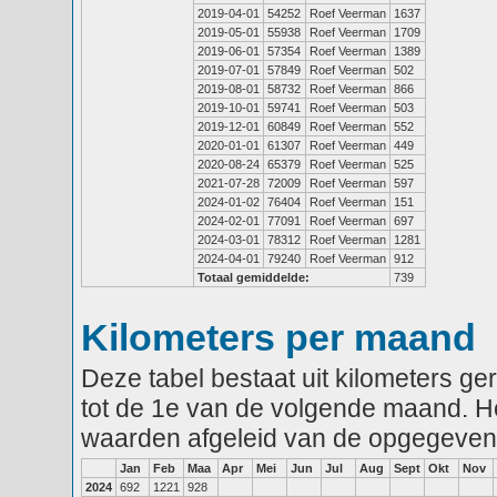
2019-04-01
54252
Roef Veerman
1637
2019-05-01
55938
Roef Veerman
1709
2019-06-01
57354
Roef Veerman
1389
2019-07-01
57849
Roef Veerman
502
2019-08-01
58732
Roef Veerman
866
2019-10-01
59741
Roef Veerman
503
2019-12-01
60849
Roef Veerman
552
2020-01-01
61307
Roef Veerman
449
2020-08-24
65379
Roef Veerman
525
2021-07-28
72009
Roef Veerman
597
2024-01-02
76404
Roef Veerman
151
2024-02-01
77091
Roef Veerman
697
2024-03-01
78312
Roef Veerman
1281
2024-04-01
79240
Roef Veerman
912
Totaal gemiddelde:
739
Kilometers per maand
Deze tabel bestaat uit kilometers g
tot de 1e van de volgende maand. He
waarden afgeleid van de opgegeven
Jan
Feb
Maa
Apr
Mei
Jun
Jul
Aug
Sept
Okt
Nov
2024
692
1221
928