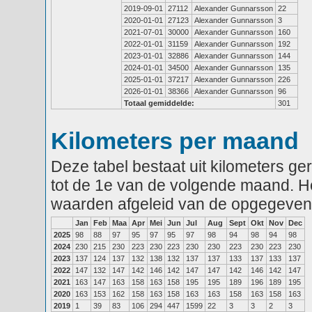
2019-09-01
27112
Alexander Gunnarsson
22
2020-01-01
27123
Alexander Gunnarsson
3
2021-07-01
30000
Alexander Gunnarsson
160
2022-01-01
31159
Alexander Gunnarsson
192
2023-01-01
32886
Alexander Gunnarsson
144
2024-01-01
34500
Alexander Gunnarsson
135
2025-01-01
37217
Alexander Gunnarsson
226
2026-01-01
38366
Alexander Gunnarsson
96
Totaal gemiddelde:
301
Kilometers per maand
Deze tabel bestaat uit kilometers g
tot de 1e van de volgende maand. He
waarden afgeleid van de opgegeven
Jan
Feb
Maa
Apr
Mei
Jun
Jul
Aug
Sept
Okt
Nov
Dec
2025
98
88
97
95
97
95
97
98
94
98
94
98
2024
230
215
230
223
230
223
230
230
223
230
223
230
2023
137
124
137
132
138
132
137
137
133
137
133
137
2022
147
132
147
142
146
142
147
147
142
146
142
147
2021
163
147
163
158
163
158
195
195
189
196
189
195
2020
163
153
162
158
163
158
163
163
158
163
158
163
2019
1
39
83
106
294
447
1599
22
3
3
2
3