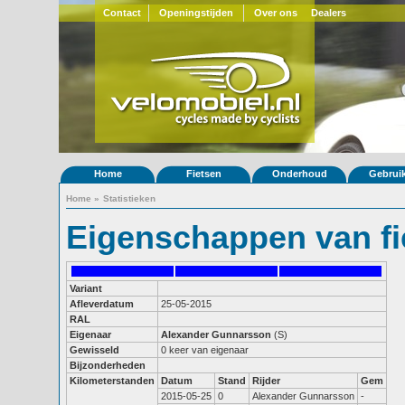
Contact
Openingstijden
Over ons
Dealers
Home
Fietsen
Onderhoud
Gebrui
Home
»
Statistieken
Eigenschappen van fi
Variant
Afleverdatum
25-05-2015
RAL
Eigenaar
Alexander Gunnarsson
(S)
Gewisseld
0 keer van eigenaar
Bijzonderheden
Kilometerstanden
Datum
Stand
Rijder
Gem
2015-05-25
0
Alexander Gunnarsson
-