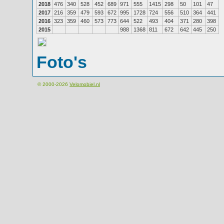
2018
476
340
528
452
689
971
555
1415
298
50
101
47
2017
216
359
479
593
672
995
1728
724
556
510
364
441
2016
323
359
460
573
773
644
522
493
404
371
280
398
2015
988
1368
811
672
642
445
250
Foto's
© 2000-2026
Velomobiel.nl