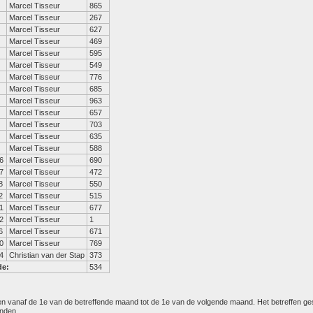
Marcel Tisseur
865
Marcel Tisseur
267
Marcel Tisseur
627
Marcel Tisseur
469
Marcel Tisseur
595
Marcel Tisseur
549
Marcel Tisseur
776
Marcel Tisseur
685
Marcel Tisseur
963
Marcel Tisseur
657
Marcel Tisseur
703
Marcel Tisseur
635
Marcel Tisseur
588
6
Marcel Tisseur
690
7
Marcel Tisseur
472
8
Marcel Tisseur
550
2
Marcel Tisseur
515
1
Marcel Tisseur
677
2
Marcel Tisseur
1
6
Marcel Tisseur
671
0
Marcel Tisseur
769
4
Christian van der Stap
373
de:
534
den vanaf de 1e van de betreffende maand tot de 1e van de volgende maand. Het betreffen g
anden.