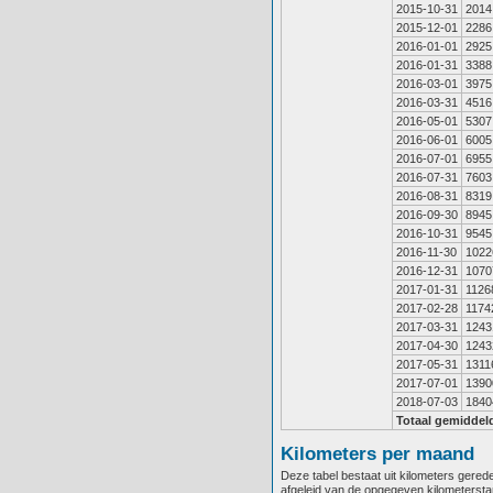
2015-10-31
2014
2015-12-01
2286
2016-01-01
2925
2016-01-31
3388
2016-03-01
3975
2016-03-31
4516
2016-05-01
5307
2016-06-01
6005
2016-07-01
6955
2016-07-31
7603
2016-08-31
8319
2016-09-30
8945
2016-10-31
9545
2016-11-30
1022
2016-12-31
1070
2017-01-31
1126
2017-02-28
1174
2017-03-31
1243
2017-04-30
1243
2017-05-31
1311
2017-07-01
1390
2018-07-03
1840
Totaal gemiddel
Kilometers per maand
Deze tabel bestaat uit kilometers gere
afgeleid van de opgegeven kilometerst