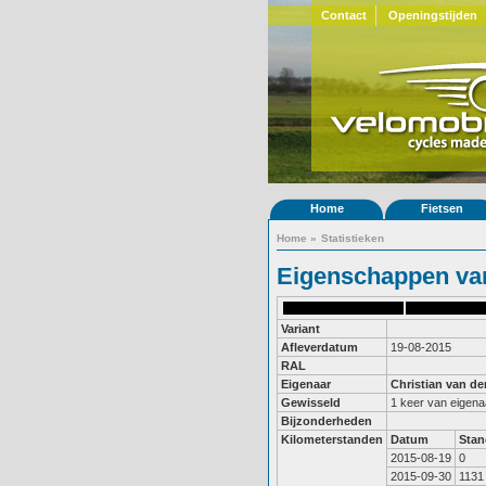
Contact
Openingstijden
Home
Fietsen
Home
»
Statistieken
Eigenschappen van
Variant
Afleverdatum
19-08-2015
RAL
Eigenaar
Christian van de
Gewisseld
1 keer van eigena
Bijzonderheden
Kilometerstanden
Datum
Stan
2015-08-19
0
2015-09-30
1131