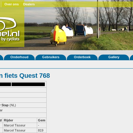
Over ons
Dealers
Onderhoud
Gebruikers
Orderboek
Gallery
 fiets Quest 768
r Stap
(NL)
ar
d
Rijder
Gem
Marcel Tisseur
-
Marcel Tisseur
819