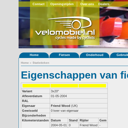
Contact
Openingstijden
Over ons
Dealers
Home
Fietsen
Onderhoud
Gebrui
Home
»
Statistieken
Eigenschappen van fi
Variant
3x20"
Afleverdatum
01-05-2004
RAL
Eigenaar
Friend Wood
(UK)
Gewisseld
0 keer van eigenaar
Bijzonderheden
Kilometerstanden
Datum
Stand
Rijder
Gem
2004-05-01
0
Friend Wood
-