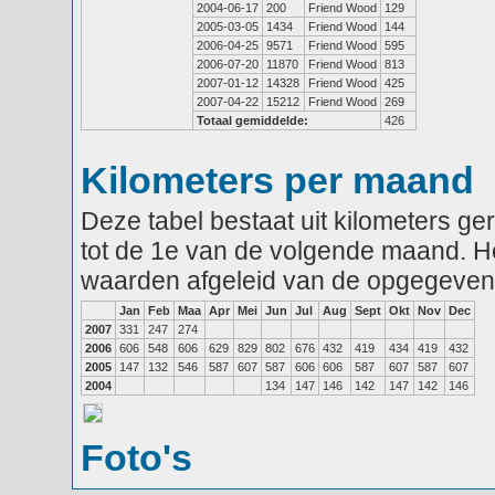
2004-06-17
200
Friend Wood
129
2005-03-05
1434
Friend Wood
144
2006-04-25
9571
Friend Wood
595
2006-07-20
11870
Friend Wood
813
2007-01-12
14328
Friend Wood
425
2007-04-22
15212
Friend Wood
269
Totaal gemiddelde:
426
Kilometers per maand
Deze tabel bestaat uit kilometers g
tot de 1e van de volgende maand. He
waarden afgeleid van de opgegeven
Jan
Feb
Maa
Apr
Mei
Jun
Jul
Aug
Sept
Okt
Nov
Dec
2007
331
247
274
2006
606
548
606
629
829
802
676
432
419
434
419
432
2005
147
132
546
587
607
587
606
606
587
607
587
607
2004
134
147
146
142
147
142
146
Foto's