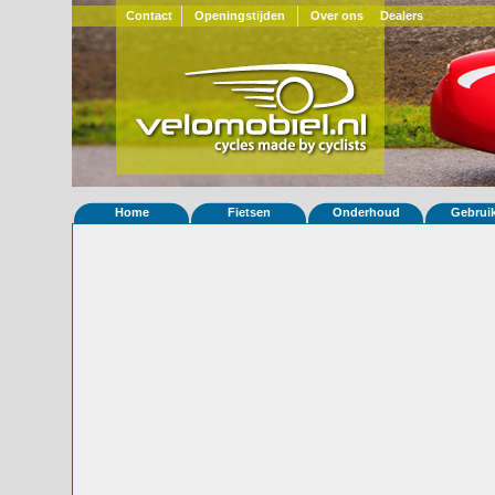
Contact
Openingstijden
Over ons
Dealers
Home
Fietsen
Onderhoud
Gebrui
Home
»
Statistieken
Eigenschappen van fiets Quest 797
Foto's
© 2000-2026
Velomobiel.nl
Variant
carbon
Afleverdatum
20-05-2016
RAL
Eigenaar
Jim Kozera
(USA)
Gewisseld
0 keer van eigenaar
Bijzonderheden