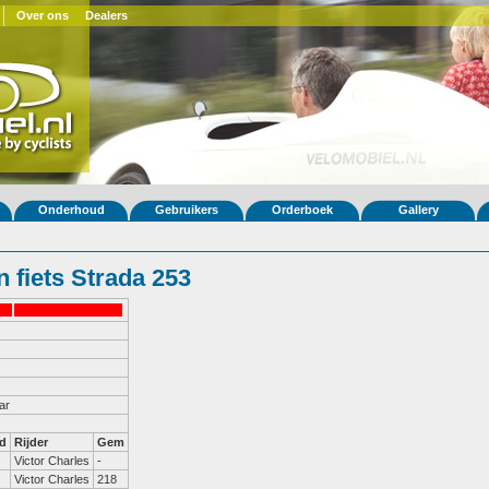
Over ons
Dealers
Onderhoud
Gebruikers
Orderboek
Gallery
 fiets Strada 253
ar
d
Rijder
Gem
Victor Charles
-
Victor Charles
218