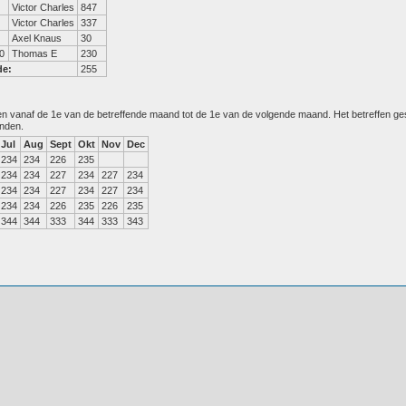
Victor Charles
847
Victor Charles
337
Axel Knaus
30
0
Thomas E
230
de:
255
den vanaf de 1e van de betreffende maand tot de 1e van de volgende maand. Het betreffen g
anden.
Jul
Aug
Sept
Okt
Nov
Dec
234
234
226
235
234
234
227
234
227
234
234
234
227
234
227
234
234
234
226
235
226
235
344
344
333
344
333
343