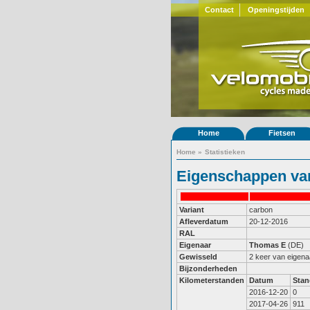
Contact
Openingstijden
Home
Fietsen
Home
»
Statistieken
Eigenschappen van
Variant
carbon
Afleverdatum
20-12-2016
RAL
Eigenaar
Thomas E
(DE)
Gewisseld
2 keer van eigena
Bijzonderheden
Kilometerstanden
Datum
Stan
2016-12-20
0
2017-04-26
911