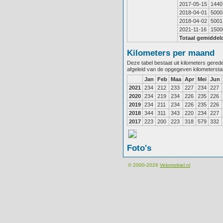
2017-05-15
1440
2018-04-01
5000
2018-04-02
5001
2021-11-16
1500
Totaal gemiddel
Kilometers per maand
Deze tabel bestaat uit kilometers gere
afgeleid van de opgegeven kilometerst
Jan
Feb
Maa
Apr
Mei
Jun
2021
234
212
233
227
234
227
2020
234
219
234
226
235
226
2019
234
211
234
226
235
226
2018
344
311
343
220
234
227
2017
223
200
223
318
579
332
Foto's
© 2000-2026
Velomobiel.nl