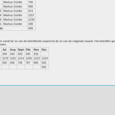
Markus Gürtler
746
Markus Gürtler
908
5
Markus Gürtler
914
4
Markus Gürtler
1157
9
Markus Gürtler
1230
1
Markus Gürtler
338
de:
699
den vanaf de 1e van de betreffende maand tot de 1e van de volgende maand. Het betreffen g
anden.
Jul
Aug
Sept
Okt
Nov
Dec
344
344
333
345
333
2
1179
1181
1214
1255
1213
1224
592
630
736
767
895
926
592