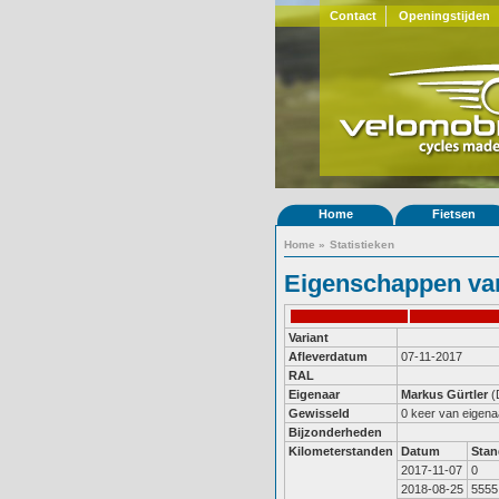
Contact
Openingstijden
Home
Fietsen
Home
»
Statistieken
Eigenschappen van
Variant
Afleverdatum
07-11-2017
RAL
Eigenaar
Markus Gürtler
(
Gewisseld
0 keer van eigena
Bijzonderheden
Kilometerstanden
Datum
Stan
2017-11-07
0
2018-08-25
5555