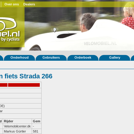
Over ons
Dealers
Onderhoud
Gebruikers
Orderboek
Gallery
 fiets Strada 266
DE)
ar
d
Rijder
Gem
Velomobilcenter.dk
-
Markus Gürtler
581