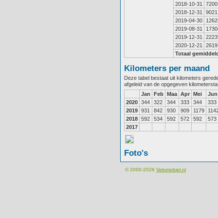
2018-10-31
7200
2018-12-31
9021
2019-04-30
1262
2019-08-31
1730
2019-12-31
2223
2020-12-21
2619
Totaal gemiddel
Kilometers per maand
Deze tabel bestaat uit kilometers gere
afgeleid van de opgegeven kilometerst
Jan
Feb
Maa
Apr
Mei
Jun
2020
344
322
344
333
344
333
2019
931
842
930
909
1179
114
2018
592
534
592
572
592
573
2017
Foto's
© 2000-2026
Velomobiel.nl