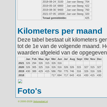
2018-08-24
3100
Jan van Steeg
704
2019-05-18
6800
Jan van Steeg
422
2019-08-30
9400
Jan van Steeg
760
2021-07-05
16500
Jan van Steeg
320
Totaal gemiddelde:
425
Kilometers per maand
Deze tabel bestaat uit kilometers g
tot de 1e van de volgende maand. He
waarden afgeleid van de opgegeven
Jan
Feb
Maa
Apr
Mei
Jun
Jul
Aug
Sept
Okt
Nov
Dec
2021
326
294
326
315
326
316
2020
326
305
325
316
326
316
326
326
315
327
315
327
2019
430
388
429
415
586
750
775
746
316
326
316
326
2018
717
694
717
643
416
430
415
430
Foto's
© 2000-2026
Velomobiel.nl