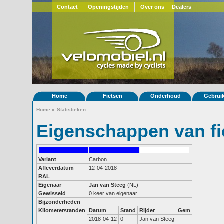
Contact
Openingstijden
Over ons
Dealers
Home
Fietsen
Onderhoud
Gebrui
Home
»
Statistieken
Eigenschappen van fi
Variant
Carbon
Afleverdatum
12-04-2018
RAL
Eigenaar
Jan van Steeg
(NL)
Gewisseld
0 keer van eigenaar
Bijzonderheden
Kilometerstanden
Datum
Stand
Rijder
Gem
2018-04-12
0
Jan van Steeg
-